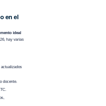
o en el
omento ideal
26, hay varias
 actualizados
so docente.
ETC.
os,