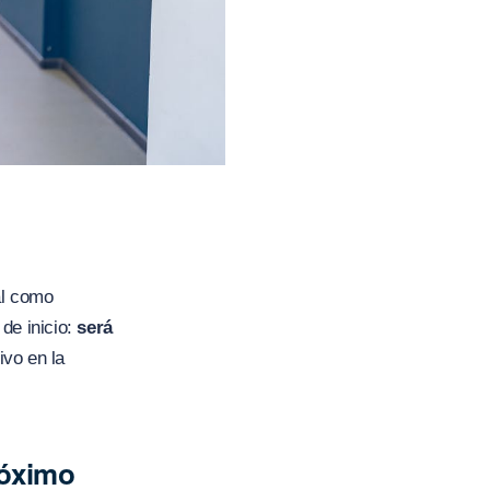
al como
de inicio:
será
ivo en la
róximo