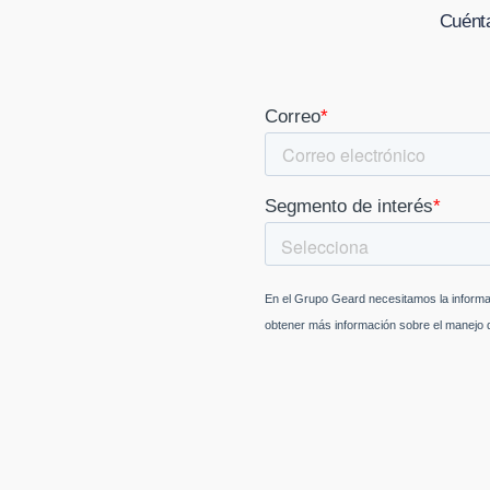
Cuénta