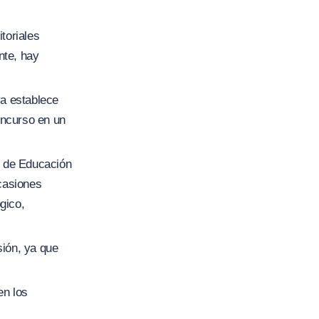
toriales
nte, hay
va establece
oncurso en un
o de Educación
casiones
gico,
ión, ya que
en los