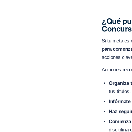
¿Qué pue
Concurs
Si tu meta es 
para comenza
acciones clav
Acciones rec
Organiza 
tus títulos
Infórmate 
Haz seguim
Comienza 
disciplina