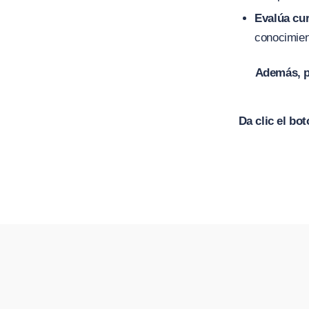
Evalúa cur
conocimien
Además, p
Da clic el bo