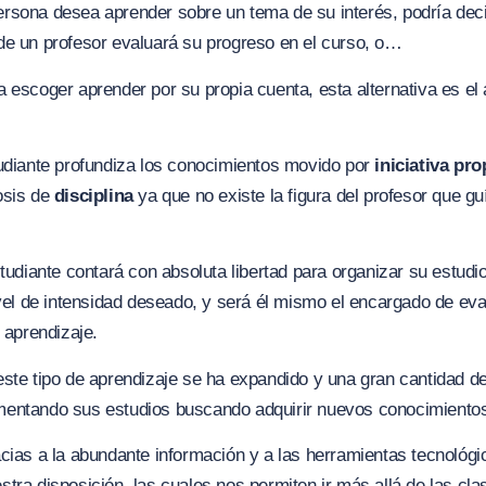
sona desea aprender sobre un tema de su interés, podría decid
de un profesor evaluará su progreso en el curso, o…
 escoger aprender por su propia cuenta, esta alternativa es el
tudiante profundiza los conocimientos movido por
iniciativa pro
osis de
disciplina
ya que no existe la figura del profesor que g
studiante contará con absoluta libertad para organizar su estud
ivel de intensidad deseado, y será él mismo el encargado de eva
l aprendizaje.
ste tipo de aprendizaje se ha expandido y una gran cantidad d
entando sus estudios buscando adquirir nuevos conocimiento
cias a la abundante información y a las herramientas tecnológ
tra disposición, las cuales nos permiten ir más allá de las cla