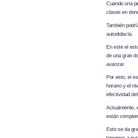
Cuando una per
clases en don
También podría
autodidacta.
En este el es
de una gran d
avanzar.
Por esto, el e
horario y el n
efectividad de
Actualmente, e
están complem
Esto se da gra
tenemos a nues