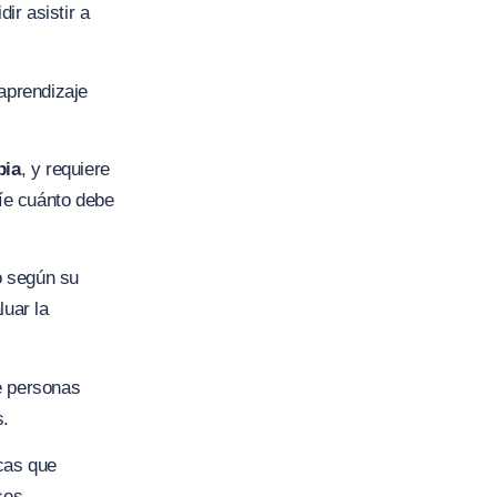
ir asistir a
 aprendizaje
pia
, y requiere
uíe cuánto debe
io según su
luar la
e personas
s.
icas que
ses