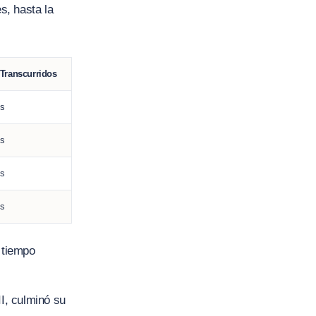
s, hasta la
Transcurridos
s
s
s
s
 tiempo
II, culminó su