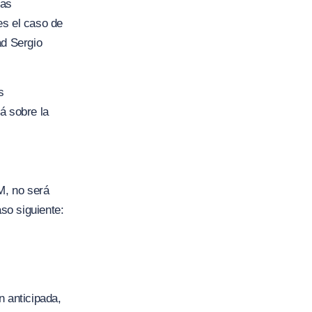
sas
es el caso de
ad Sergio
s
á sobre la
M, no será
so siguiente:
n anticipada,