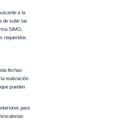
 vacante a la
 de subir las
forma SIMO,
s requeridos.
inda fechas
la realización
unque pueden
nteriores para
nvocatorias