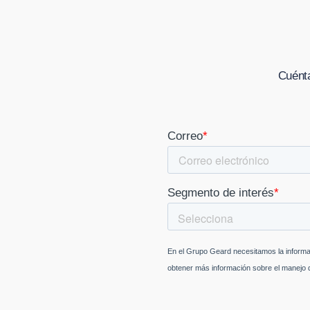
Cuénta