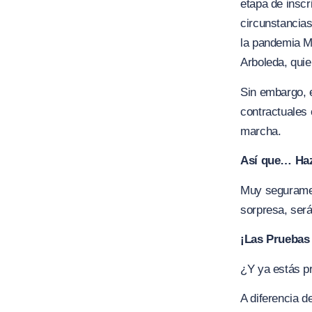
etapa de inscr
circunstancias
la pandemia Mu
Arboleda, quie
Sin embargo, e
contractuales 
marcha.
Así que… Haz 
Muy segurament
sorpresa, ser
¡Las Pruebas 
¿Y ya estás p
A diferencia d