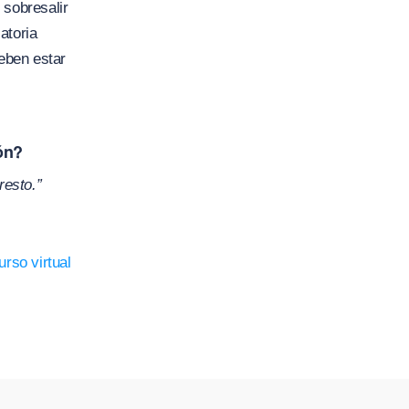
 sobresalir
atoria
eben estar
ón?
resto.”
urso virtual