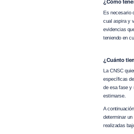
¿Cómo tener
Es necesario q
cual aspira y 
evidencias qu
teniendo en cu
¿Cuánto tie
La CNSC quien 
específicas de
de esa fase y
estimarse.
A continuació
determinar un 
realizadas baj