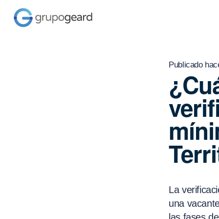
Publicado hac
¿Cuá
veri
míni
Terri
La verificac
una vacante
las fases de