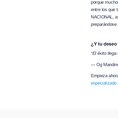
porque muchos 
entre los que 
NACIONAL, así
preparándose 
¿Y tu deseo
“El éxito lleg
― Og Mandin
Empieza ahora
especializado e