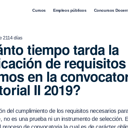
Cursos
Empleos públicos
Concursos Docen
e 2114 días
nto tiempo tarda la
ficación de requisitos
mos en la convocator
torial II 2019?
ión del cumplimiento de los requisitos necesarios par
, no es una prueba ni un instrumento de selección. 
l proceso de convocatoria la cual es de carácter obli