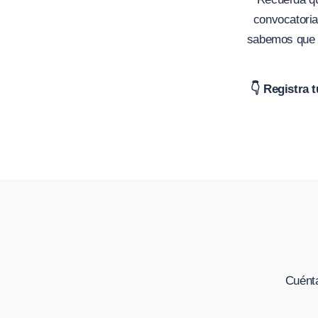
convocatoria
sabemos que n
👇 Registra 
Cuénta