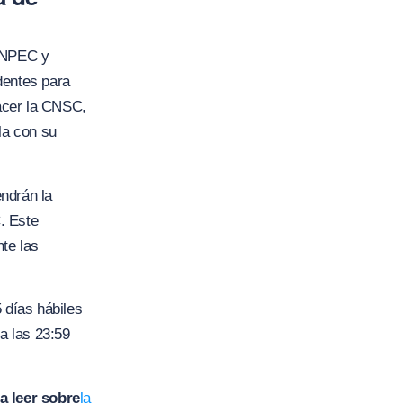
 INPEC y
dentes para
acer la CNSC,
la con su
ndrán la
C. Este
nte las
 días hábiles
a las 23:59
a leer sobre
la