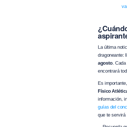
va
¿Cuándo 
aspirant
La última noti
dragoneante:
agosto
. Cada 
encontrará tod
Es importante
Físico Atlétic
información, 
guías del con
que te servir
Recuerda qu