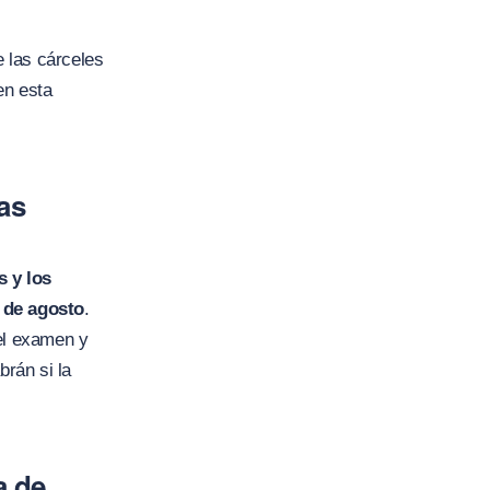
 las cárceles
en esta
as
s y los
9 de agosto
.
del examen y
brán si la
a de