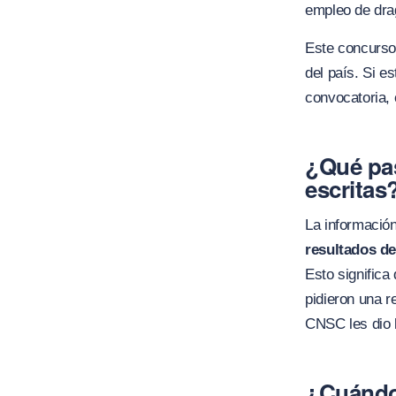
empleo de dra
Este concurso
del país. Si e
convocatoria, 
¿Qué pas
escritas
La información
resultados de
Esto significa
pidie
ron una re
CNSC les dio l
¿Cuándo 