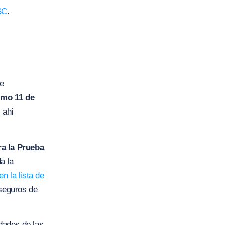
SC
.
de
ximo 11 de
 ahí
ra la Prueba
a la
en la lista de
 seguros de
dades de las