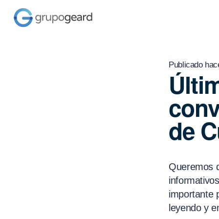
Publicado hac
Últi
conv
de C
Queremos qu
informativo
importante p
leyendo y e