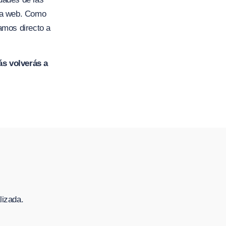
ina web. Como
amos directo a
ás volverás a
lizada.