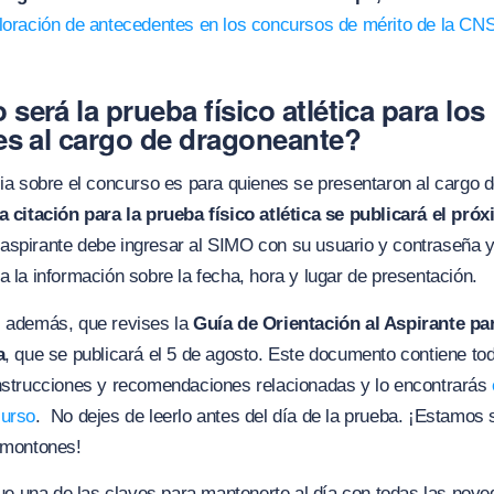
loración de antecedentes en los concursos de mérito de la CN
será la prueba físico atlética para los
es al cargo de dragoneante?
cia sobre el concurso es para quienes se presentaron al cargo 
la citación para la prueba físico atlética se publicará el pró
aspirante debe ingresar al SIMO con su usuario y contraseña y
a la información sobre la fecha, hora y lugar de presentación.
, además, que revises la
Guía de Orientación al Aspirante pa
a
, que se publicará el 5 de agosto. Este documento contiene tod
instrucciones y recomendaciones relacionadas y lo encontrarás
curso
. No dejes de leerlo antes del día de la prueba. ¡Estamos
á montones!
e una de las claves para mantenerte al día con todas las nove