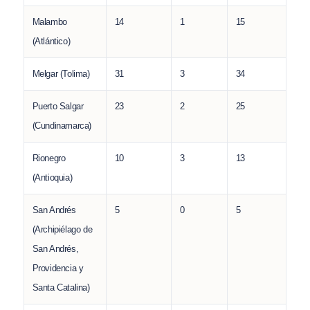
Malambo
14
1
15
(Atlántico)
Melgar (Tolima)
31
3
34
Puerto Salgar
23
2
25
(Cundinamarca)
Rionegro
10
3
13
(Antioquia)
San Andrés
5
0
5
(Archipiélago de
San Andrés,
Providencia y
Santa Catalina)