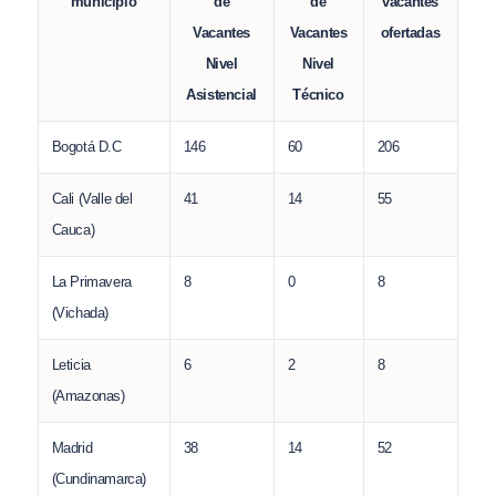
de
de
municipio
vacantes
Vacantes
Vacantes
ofertadas
Nivel
Nivel
Asistencial
Técnico
Bogotá D.C
146
60
206
Cali (Valle del
41
14
55
Cauca)
La Primavera
8
0
8
(Vichada)
Leticia
6
2
8
(Amazonas)
Madrid
38
14
52
(Cundinamarca)