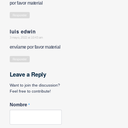
por favor material
Responder
luis edwin
says:
3 mayo, 2022 at 10:43 am
envíame por favor material
Responder
Leave a Reply
Want to join the discussion?
Feel free to contribute!
Nombre
*