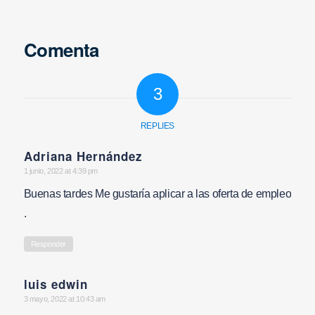
Comenta
3
REPLIES
Adriana Hernández
says:
1 junio, 2022 at 4:39 pm
Buenas tardes Me gustaría aplicar a las oferta de empleo
.
Responder
luis edwin
says:
3 mayo, 2022 at 10:43 am