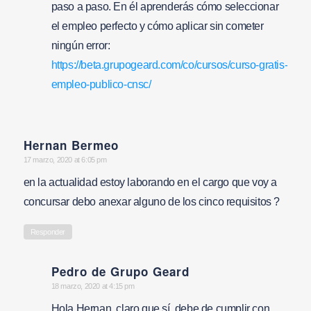
paso a paso. En él aprenderás cómo seleccionar
el empleo perfecto y cómo aplicar sin cometer
ningún error:
https://beta.grupogeard.com/co/cursos/curso-gratis-
empleo-publico-cnsc/
Hernan Bermeo
says:
17 marzo, 2020 at 6:05 pm
en la actualidad estoy laborando en el cargo que voy a
concursar debo anexar alguno de los cinco requisitos ?
Responder
Pedro de Grupo Geard
says:
18 marzo, 2020 at 4:15 pm
Hola Hernan, claro que sí, debe de cumplir con