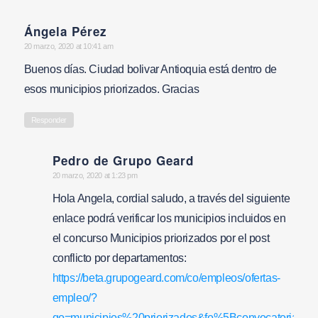
Ángela Pérez
says:
20 marzo, 2020 at 10:41 am
Buenos días. Ciudad bolivar Antioquia está dentro de
esos municipios priorizados. Gracias
Responder
Pedro de Grupo Geard
says:
20 marzo, 2020 at 1:23 pm
Hola Angela, cordial saludo, a través del siguiente
enlace podrá verificar los municipios incluidos en
el concurso Municipios priorizados por el post
conflicto por departamentos:
https://beta.grupogeard.com/co/empleos/ofertas-
empleo/?
qo=municipios%20priorizados&fo%5Bconvocatoria%5