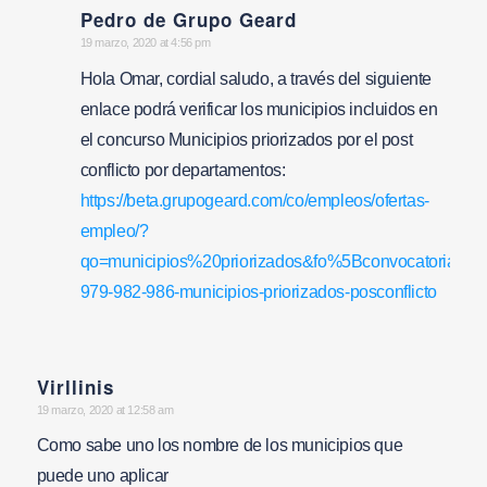
Pedro de Grupo Geard
says:
19 marzo, 2020 at 4:56 pm
Hola Omar, cordial saludo, a través del siguiente
enlace podrá verificar los municipios incluidos en
el concurso Municipios priorizados por el post
conflicto por departamentos:
https://beta.grupogeard.com/co/empleos/ofertas-
empleo/?
qo=municipios%20priorizados&fo%5Bconvocatoria%5
979-982-986-municipios-priorizados-posconflicto
Virllinis
says:
19 marzo, 2020 at 12:58 am
Como sabe uno los nombre de los municipios que
puede uno aplicar