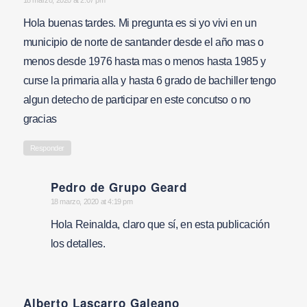
says:
18 marzo, 2020 at 2:07 pm
Hola buenas tardes. Mi pregunta es si yo vivi en un
municipio de norte de santander desde el año mas o
menos desde 1976 hasta mas o menos hasta 1985 y
curse la primaria alla y hasta 6 grado de bachiller tengo
algun detecho de participar en este concutso o no
gracias
Responder
Pedro de Grupo Geard
says:
18 marzo, 2020 at 4:19 pm
Hola Reinalda, claro que sí, en esta publicación
los detalles.
Alberto Lascarro Galeano