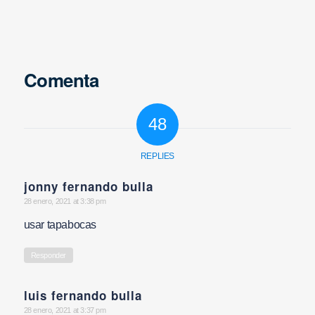
Comenta
48
REPLIES
jonny fernando bulla
says:
28 enero, 2021 at 3:38 pm
usar tapabocas
Responder
luis fernando bulla
says:
28 enero, 2021 at 3:37 pm