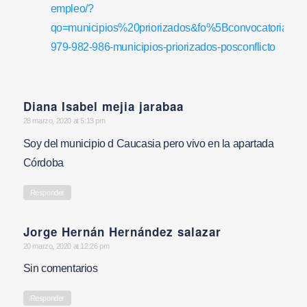
empleo/?
qo=municipios%20priorizados&fo%5Bconvocatoria%5
979-982-986-municipios-priorizados-posconflicto
Diana Isabel mejia jarabaa
says:
28 marzo, 2020 at 5:13 pm
Soy del municipio d Caucasia pero vivo en la apartada
Córdoba
Responder
Jorge Hernán Hernández salazar
says:
20 marzo, 2020 at 12:26 pm
Sin comentarios
Responder