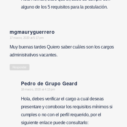
alguno de los 5 requisitos para la postulación.
mgmauryguerrero
says:
17 marzo, 2020 at 5:17 pm
Muy buenas tardes Quiero saber cuáles son los cargos
administrativos vacantes.
Responder
Pedro de Grupo Geard
says:
18 marzo, 2020 at 4:13 pm
Hola, debes verificar el cargo a cual deseas
presentare y corroborar los requisitos mínimos si
cumples o no con el perfil requerido, por el
siguiente enlace puede consultarlo: