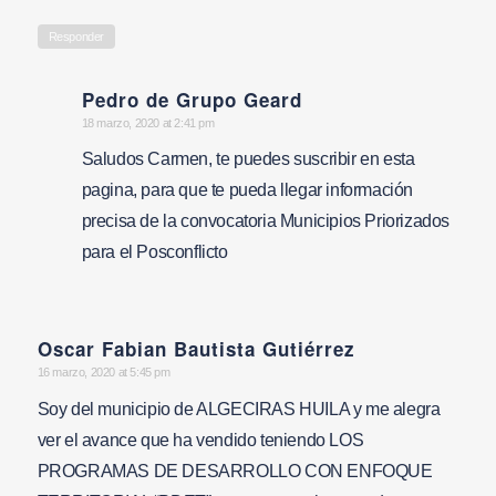
Responder
Pedro de Grupo Geard
says:
18 marzo, 2020 at 2:41 pm
Saludos Carmen, te puedes suscribir en esta
pagina, para que te pueda llegar información
precisa de la convocatoria Municipios Priorizados
para el Posconflicto
Oscar Fabian Bautista Gutiérrez
says:
16 marzo, 2020 at 5:45 pm
Soy del municipio de ALGECIRAS HUILA y me alegra
ver el avance que ha vendido teniendo LOS
PROGRAMAS DE DESARROLLO CON ENFOQUE