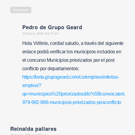
Responder
Pedro de Grupo Geard
says:
19 marzo, 2020 at 8:27 am
Hola Virllinis, cordial saludo, a través del siguiente
enlace podrá verificar los municipios incluidos en
el concurso Municipios priorizados por el post
conflicto por departamentos:
https://beta.grupogeard.com/co/empleos/ofertas-
empleo/?
qo=municipios%20priorizados&fo%5Bconvocatoria%5
979-982-986-municipios-priorizados-posconflicto
Reinalda pallares