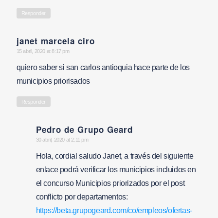
Responder
janet marcela ciro
says:
15 abril, 2020 at 8:17 pm
quiero saber si san carlos antioquia hace parte de los
municipios priorisados
Responder
Pedro de Grupo Geard
says:
30 abril, 2020 at 2:11 pm
Hola, cordial saludo Janet, a través del siguiente
enlace podrá verificar los municipios incluidos en
el concurso Municipios priorizados por el post
conflicto por departamentos:
https://beta.grupogeard.com/co/empleos/ofertas-