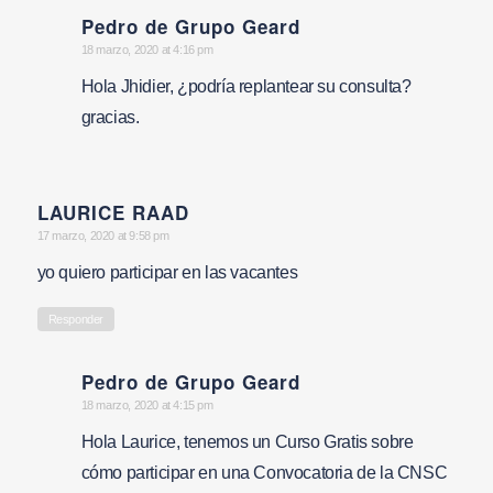
Pedro de Grupo Geard
says:
18 marzo, 2020 at 4:16 pm
Hola Jhidier, ¿podría replantear su consulta?
gracias.
LAURICE RAAD
says:
17 marzo, 2020 at 9:58 pm
yo quiero participar en las vacantes
Responder
Pedro de Grupo Geard
says:
18 marzo, 2020 at 4:15 pm
Hola Laurice, tenemos un Curso Gratis sobre
cómo participar en una Convocatoria de la CNSC