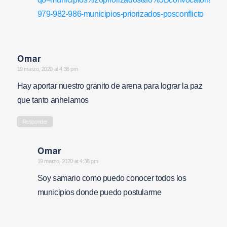
979-982-986-municipios-priorizados-posconflicto
Omar
says:
19 marzo, 2020 at 4:36 pm
Hay aportar nuestro granito de arena para lograr la paz
que tanto anhelamos
Responder
Omar
says:
19 marzo, 2020 at 4:38 pm
Soy samario como puedo conocer todos los
municipios donde puedo postularme