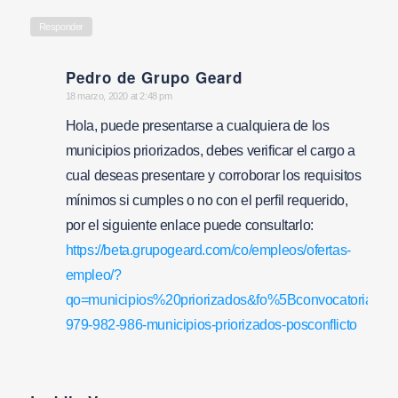
Responder
Pedro de Grupo Geard
says:
18 marzo, 2020 at 2:48 pm
Hola, puede presentarse a cualquiera de los
municipios priorizados, debes verificar el cargo a
cual deseas presentare y corroborar los requisitos
mínimos si cumples o no con el perfil requerido,
por el siguiente enlace puede consultarlo:
https://beta.grupogeard.com/co/empleos/ofertas-
empleo/?
qo=municipios%20priorizados&fo%5Bconvocatoria%5
979-982-986-municipios-priorizados-posconflicto