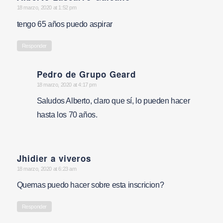
says:
18 marzo, 2020 at 1:52 pm
tengo 65 años puedo aspirar
Responder
Pedro de Grupo Geard
says:
18 marzo, 2020 at 4:17 pm
Saludos Alberto, claro que sí, lo pueden hacer
hasta los 70 años.
Jhidier a viveros
says:
18 marzo, 2020 at 6:23 am
Quemas puedo hacer sobre esta inscricion?
Responder