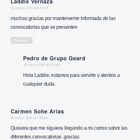
Laddie Vernaza
says:
16 marzo, 2020 at 8:30 pm
muchas gracias por mantenerme informada de las
convocatorias que se presenten
Responder
Pedro de Grupo Geard
says:
18 marzo, 2020 at 2:47 pm
Hola Laddie, estamos para servirle y atentos a
cualquier duda.
Carmen Sohe Arias
says:
16 marzo, 2020 at 7:09 pm
Quisiera que me siguiera llegando a mi correo sobre las
diferentes convocatorias .gracias