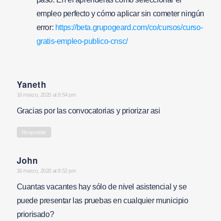
empleo perfecto y cómo aplicar sin cometer ningún
error:
https://beta.grupogeard.com/co/cursos/curso-
gratis-empleo-publico-cnsc/
Yaneth
says:
16 marzo, 2020 at 8:54 pm
Gracias por las convocatorias y priorizar asi
Responder
John
says:
16 marzo, 2020 at 8:52 pm
Cuantas vacantes hay sólo de nivel asistencial y se
puede presentar las pruebas en cualquier municipio
priorisado?