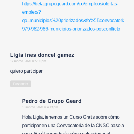
https://beta.grupogeard.com/co/empleos/ofertas-
empleo/?
qo=municipios%20priorizados&fo%5Bconvocatoria%5
979-982-986-municipios-priorizados-posconflicto
Ligia ines doncel gamez
says:
17 marzo, 2020 at 5:01 pm
quiero participar
Responder
Pedro de Grupo Geard
says:
18 marzo, 2020 at 4:13 pm
Hola Ligia, tenemos un Curso Gratis sobre cómo
participar en una Convocatoria de la CNSC paso a
paso. En él aprenderás cómo seleccionar el