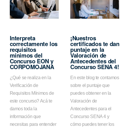
Interpreta
¡Nuestros
correctamente los
certificados te dan
requisitos
puntaje en la
mínimos del
Valoración de
Concurso EON y
Antecedentes del
CORPOMOJANA
Concurso SENA 4!
¿Qué se realiza en la
En este blog te contamos
Verificación de
sobre el puntaje que
Requisitos Mínimos de
puedes obtener en la
este concurso? Acá te
Valoración de
damos toda la
Antecedentes para el
información que
Concurso SENA 4 y
necesitas para entender
cómo puedes tener los