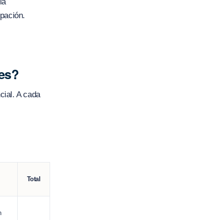
la
ipación.
es?
cial. A cada
Total
n