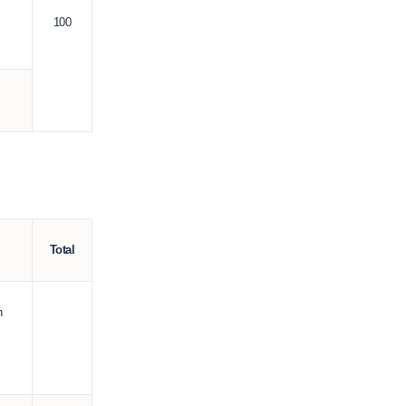
100
Total
n