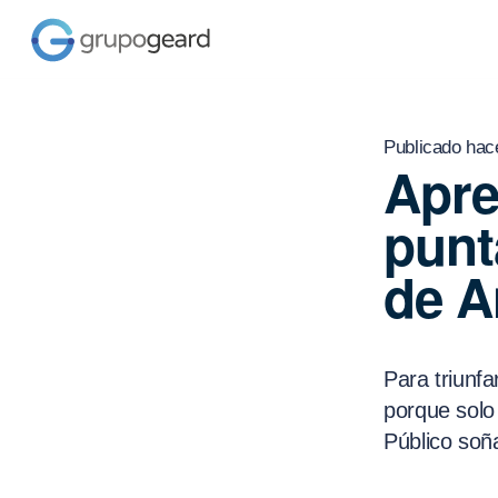
Publicado hac
Apre
punt
de A
Para triunfa
porque solo
Público soñ