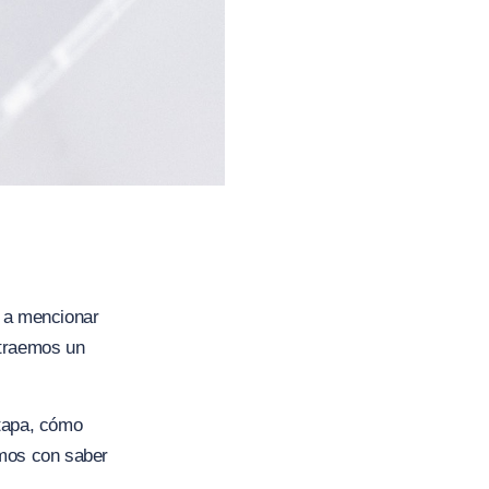
s a mencionar
 traemos un
etapa, cómo
emos con saber