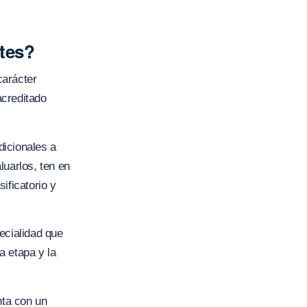
ntes?
carácter
acreditado
dicionales a
luarlos, ten en
ificatorio y
ecialidad que
a etapa y la
nta con un