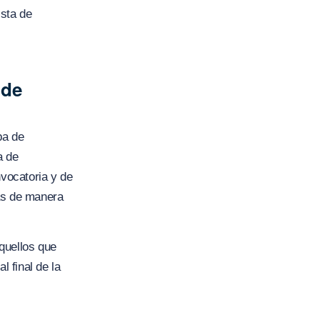
ista de
 de
pa de
a de
vocatoria y de
eas de manera
aquellos que
 final de la