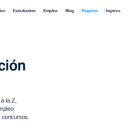
tes
Estudiantes
Empleo
Blog
Registro
Ingreso
ación
a la Z,
Empleo
s concursos.