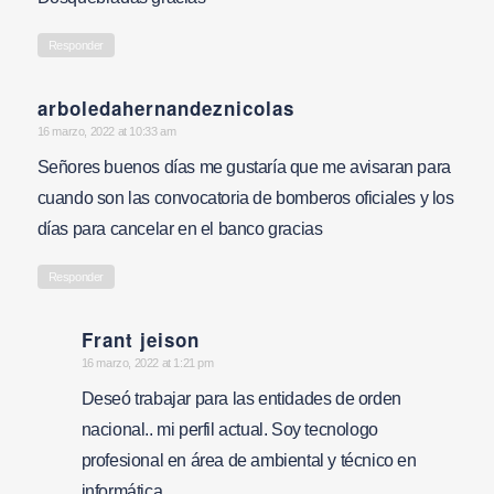
Responder
arboledahernandeznicolas
says:
16 marzo, 2022 at 10:33 am
Señores buenos días me gustaría que me avisaran para
cuando son las convocatoria de bomberos oficiales y los
días para cancelar en el banco gracias
Responder
Frant jeison
says:
16 marzo, 2022 at 1:21 pm
Deseó trabajar para las entidades de orden
nacional.. mi perfil actual. Soy tecnologo
profesional en área de ambiental y técnico en
informática