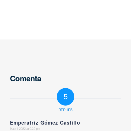
Comenta
5
REPLIES
Emperatriz Gómez Castillo
says:
9 abril, 2022 at 9:22 pm