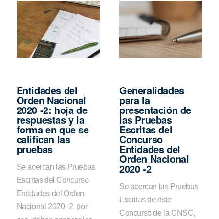
Entidades del
Generalidades
Orden Nacional
para la
2020 -2: hoja de
presentación de
respuestas y la
las Pruebas
forma en que se
Escritas del
califican las
Concurso
pruebas
Entidades del
Orden Nacional
2020 -2
Se acercan las Pruebas
Escritas del Concurso
Se acercan las Pruebas
Entidades del Orden
Escritas de este
Nacional 2020 -2, por
Concurso de la CNSC,