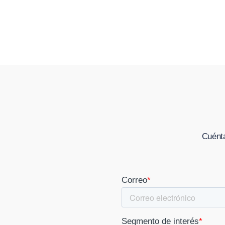
Cuénta