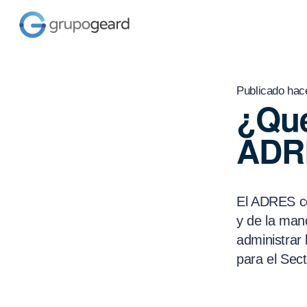
Publicado hac
¿Qué
ADR
El ADRES co
y de la man
administrar
para el Sec