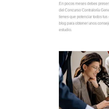
En pocos meses debes present
del Concurso Contraloría Gene
tienes que potenciar todos tus
blog para obtener unos consej
estudio.