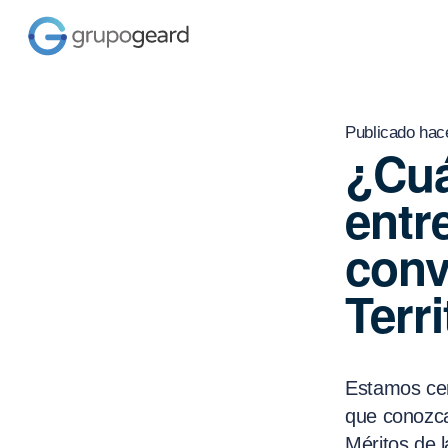
Publicado hac
¿Cuá
entr
conv
Terri
Estamos cer
que conozc
Méritos de