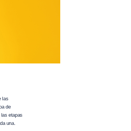
 las
apa de
 las etapas
da una.