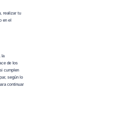
 realizar tu
o en el
 la
ace de los
 si cumplen
par, según lo
para continuar