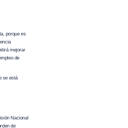
da, porque es
iencia
itirá mejorar
 empleo de
e se está
isión Nacional
 orden de