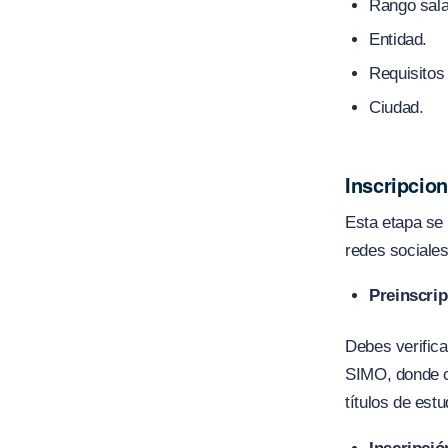
Rango salar
Entidad.
Requisitos 
Ciudad.
Inscripcio
Esta etapa se
redes sociale
Preinscri
Debes verifica
SIMO, donde c
títulos de estu