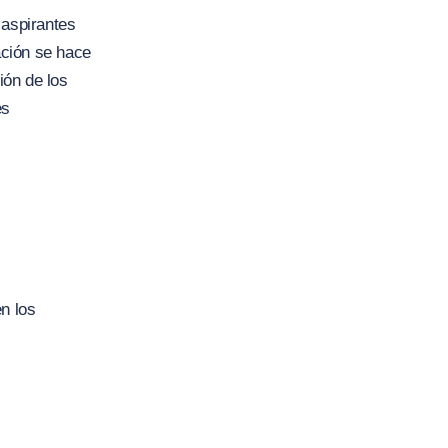
 aspirantes
ación se hace
ión de los
es
n los