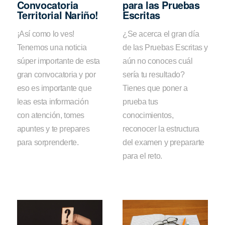
Convocatoria
para las Pruebas
Territorial Nariño!
Escritas
¡Así como lo ves!
¿Se acerca el gran día
Tenemos una noticia
de las Pruebas Escritas y
súper importante de esta
aún no conoces cuál
gran convocatoria y por
sería tu resultado?
eso es importante que
Tienes que poner a
leas esta información
prueba tus
con atención, tomes
conocimientos,
apuntes y te prepares
reconocer la estructura
para sorprenderte.
del examen y prepararte
para el reto.