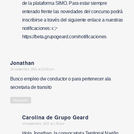
de la plataforma SIMO. Para estar siempre
enterado frente las novedades del concurso podrá
inscribirse a través del siguiente enlace a nuestras
notificaciones: 👉
https://beta.grupogeard.com/notificaciones
Jonathan
says:
14 septiembre, 2021 at 12:35 pm
Busco empleo dw conductor o para pertenecer ala
secretaria de transito
Responder
Carolina de Grupo Geard
says:
14 septiembre, 2021 at 1:30 pm
Hola Jonathan, la convocatoria Territorial Nariño,