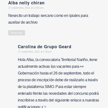
Alba nelly chiran
says:
17 septiembre, 2021 at 12:56 pm
Nesecito un trabajo sercano como en ipiales para
auxiliar de archivo
Responder
Carolina de Grupo Geard
says:
17 septiembre, 2021 at 1:30 pm
Hola Alba, la convocatoria Territorial Nariño, tiene
actualmente activas las vacantes para 👀
Gobernación hasta el 26 de septiembre, todo el
proceso de inscripción debe de realizarlo a través
de la plataforma SIMO. Para estar siempre
enterado frente las novedades del concurso podrá
inscribirse a través del siguiente enlace a nuestras
notificaciones: 👉