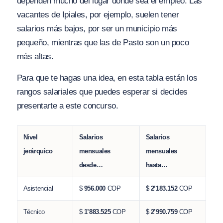
dependen mucho del lugar donde sea el empleo. Las
vacantes de Ipiales, por ejemplo, suelen tener
salarios más bajos, por ser un municipio más
pequeño, mientras que las de Pasto son un poco
más altas.
Para que te hagas una idea, en esta tabla están los
rangos salariales que puedes esperar si decides
presentarte a este concurso.
Nivel
Salarios
Salarios
jerárquico
mensuales
mensuales
desde…
hasta…
Asistencial
$
956.000
COP
$
2’183.152
COP
Técnico
$
1’883.525
COP
$
2’990.759
COP