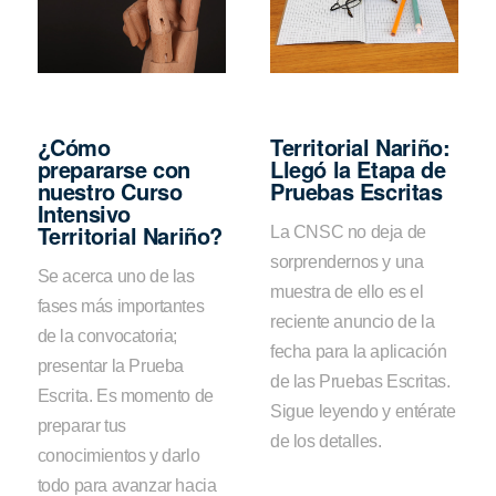
¿Cómo
Territorial Nariño:
prepararse con
Llegó la Etapa de
nuestro Curso
Pruebas Escritas
Intensivo
Territorial Nariño?
La CNSC no deja de
sorprendernos y una
Se acerca uno de las
muestra de ello es el
fases más importantes
reciente anuncio de la
de la convocatoria;
fecha para la aplicación
presentar la Prueba
de las Pruebas Escritas.
Escrita. Es momento de
Sigue leyendo y entérate
preparar tus
de los detalles.
conocimientos y darlo
todo para avanzar hacia