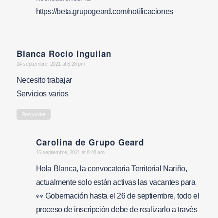
https://beta.grupogeard.com/notificaciones
Blanca Rocio Inguilan
says:
14 septiembre, 2021 at 6:28 pm
Necesito trabajar
Servicios varios
Responder
Carolina de Grupo Geard
says:
15 septiembre, 2021 at 8:48 am
Hola Blanca, la convocatoria Territorial Nariño,
actualmente solo están activas las vacantes para
👀 Gobernación hasta el 26 de septiembre, todo el
proceso de inscripción debe de realizarlo a través