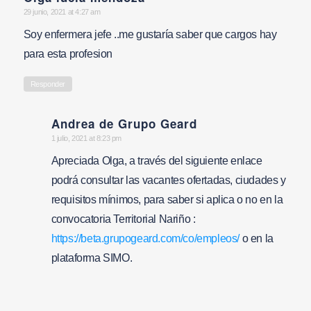
says:
29 junio, 2021 at 4:27 am
Soy enfermera jefe ..me gustaría saber que cargos hay
para esta profesion
Responder
Andrea de Grupo Geard
says:
1 julio, 2021 at 8:23 pm
Apreciada Olga, a través del siguiente enlace
podrá consultar las vacantes ofertadas, ciudades y
requisitos mínimos, para saber si aplica o no en la
convocatoria Territorial Nariño :
https://beta.grupogeard.com/co/empleos/
o en la
plataforma SIMO.