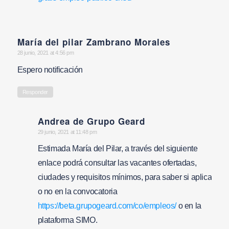
María del pilar Zambrano Morales
says:
28 junio, 2021 at 4:56 pm
Espero notificación
Responder
Andrea de Grupo Geard
says:
29 junio, 2021 at 11:48 pm
Estimada María del Pilar, a través del siguiente
enlace podrá consultar las vacantes ofertadas,
ciudades y requisitos mínimos, para saber si aplica
o no en la convocatoria
https://beta.grupogeard.com/co/empleos/
o en la
plataforma SIMO.