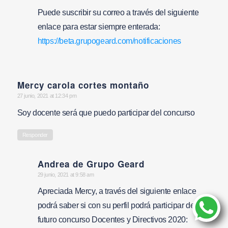
Puede suscribir su correo a través del siguiente
enlace para estar siempre enterada:
https://beta.grupogeard.com/notificaciones
Mercy carola cortes montaño
says:
27 junio, 2021 at 12:34 pm
Soy docente será que puedo participar del concurso
Responder
Andrea de Grupo Geard
says:
29 junio, 2021 at 9:58 am
Apreciada Mercy, a través del siguiente enlace
podrá saber si con su perfil podrá participar del
futuro concurso Docentes y Directivos 2020: