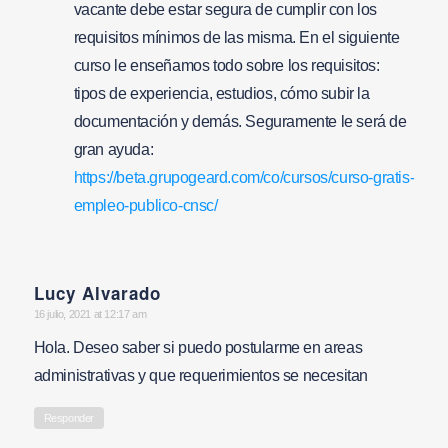
vacante debe estar segura de cumplir con los
requisitos mínimos de las misma. En el siguiente
curso le enseñamos todo sobre los requisitos:
tipos de experiencia, estudios, cómo subir la
documentación y demás. Seguramente le será de
gran ayuda:
https://beta.grupogeard.com/co/cursos/curso-gratis-
empleo-publico-cnsc/
Lucy Alvarado
says:
16 julio, 2021 at 12:17 am
Hola. Deseo saber si puedo postularme en areas
administrativas y que requerimientos se necesitan
Responder