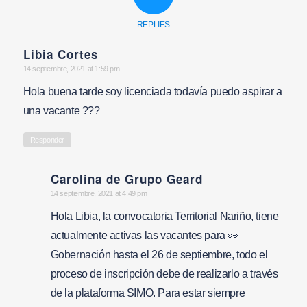
REPLIES
Libia Cortes
says:
14 septiembre, 2021 at 1:59 pm
Hola buena tarde soy licenciada todavía puedo aspirar a
una vacante ???
Responder
Carolina de Grupo Geard
says:
14 septiembre, 2021 at 4:49 pm
Hola Libia, la convocatoria Territorial Nariño, tiene
actualmente activas las vacantes para 👀
Gobernación hasta el 26 de septiembre, todo el
proceso de inscripción debe de realizarlo a través
de la plataforma SIMO. Para estar siempre