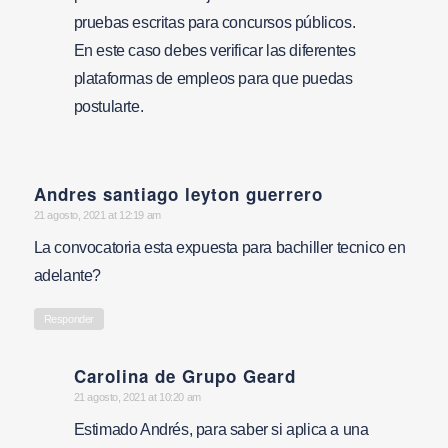
pruebas escritas para concursos públicos.
En este caso debes verificar las diferentes
plataformas de empleos para que puedas
postularte.
Andres santiago leyton guerrero
says:
21 agosto, 2021 at 12:19 am
La convocatoria esta expuesta para bachiller tecnico en
adelante?
Responder
Carolina de Grupo Geard
says:
21 agosto, 2021 at 10:20 am
Estimado Andrés, para saber si aplica a una