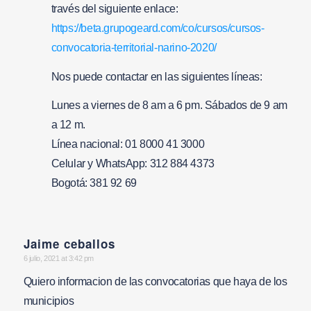
través del siguiente enlace:
https://beta.grupogeard.com/co/cursos/cursos-
convocatoria-territorial-narino-2020/
Nos puede contactar en las siguientes líneas:
Lunes a viernes de 8 am a 6 pm. Sábados de 9 am
a 12 m.
Línea nacional: 01 8000 41 3000
Celular y WhatsApp: 312 884 4373
Bogotá: 381 92 69
Jaime ceballos
says:
6 julio, 2021 at 3:42 pm
Quiero informacion de las convocatorias que haya de los
municipios