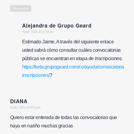
Responder
Alejandra de Grupo Geard
says:
9 julio, 2021 at 10:23 am
Estimado Jaime, A través del siguiente enlace
usted sabrá cómo consultar cuáles convocatorias
públicas se encuentran en etapa de inscripciones:
https://beta.grupogeard.com/co/ayuda/convocatorias/eta
inscripciones/
?
DIANA
says:
5 julio, 2021 at 8:01 pm
Quiero estar enterada de todas las convocatorias que
haya en nariño muchas gracias