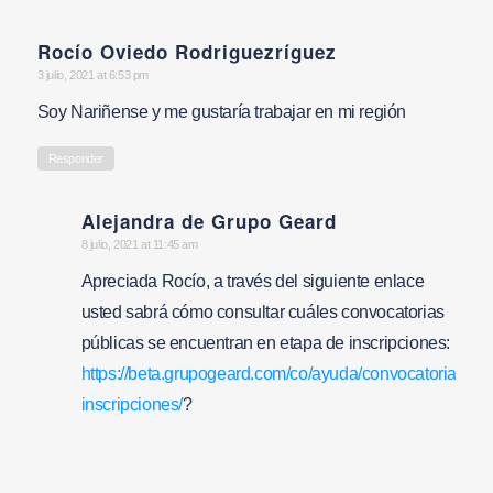
Rocío Oviedo Rodriguezríguez
says:
3 julio, 2021 at 6:53 pm
Soy Nariñense y me gustaría trabajar en mi región
Responder
Alejandra de Grupo Geard
says:
8 julio, 2021 at 11:45 am
Apreciada Rocío, a través del siguiente enlace
usted sabrá cómo consultar cuáles convocatorias
públicas se encuentran en etapa de inscripciones:
https://beta.grupogeard.com/co/ayuda/convocatorias/eta
inscripciones/
?