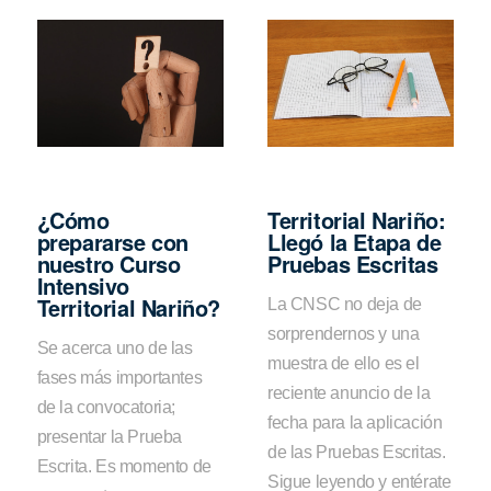
¿Cómo
Territorial Nariño:
prepararse con
Llegó la Etapa de
nuestro Curso
Pruebas Escritas
Intensivo
Territorial Nariño?
La CNSC no deja de
sorprendernos y una
Se acerca uno de las
muestra de ello es el
fases más importantes
reciente anuncio de la
de la convocatoria;
fecha para la aplicación
presentar la Prueba
de las Pruebas Escritas.
Escrita. Es momento de
Sigue leyendo y entérate