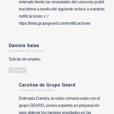
enterado frente las novedades del concurso podrá
inscribirse a través del siguiente enlace a nuestras
notificaciones: 👉
https://beta.grupogeard.com/notificaciones
Daniela Salas
says:
11 septiembre, 2021 at 2:14 pm
Solicito de empleo
Responder
Carolina de Grupo Geard
says:
13 septiembre, 2021 at 9:15 am
Estimada Daniela, te estás comunicando con el
grupo GEARD, somos expertos en preparación
para obtener los mejores resultados en las