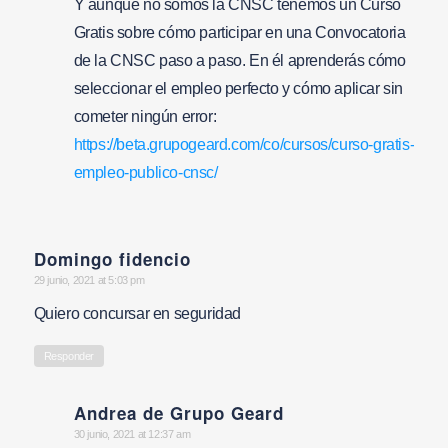
Y aunque no somos la CNSC tenemos un Curso
Gratis sobre cómo participar en una Convocatoria
de la CNSC paso a paso. En él aprenderás cómo
seleccionar el empleo perfecto y cómo aplicar sin
cometer ningún error:
https://beta.grupogeard.com/co/cursos/curso-gratis-
empleo-publico-cnsc/
Domingo fidencio
says:
29 junio, 2021 at 5:03 pm
Quiero concursar en seguridad
Responder
Andrea de Grupo Geard
says:
30 junio, 2021 at 12:37 am