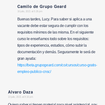
Camilo de Grupo Geard
says:
16 julio, 2021 at 5:26 pm
Buenas tardes, Lucy. Para saber si aplica a una
vacante debe estar segura de cumplir con los
requisitos mínimos de las misma. En el siguiente
curso le enseñamos todo sobre los requisitos:
tipos de experiencia, estudios, cómo subir la
documentación y demás. Seguramente le será de
gran ayuda:
https://beta.grupogeard.com/co/cursos/curso-gratis-
empleo-publico-cnsc/
Alvaro Daza
says:
13 julio, 2021 at 8:16 pm
Quiero saber si tienen material para nivel asistencial, soy