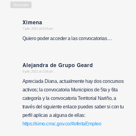
Responder
Ximena
says:
7 julio, 2021 at 9:24 pm
Quiero poder acceder a las convocatorias…
Alejandra de Grupo Geard
says:
8 julio, 2021 at 2:58 pm
Apreciada Diana, actualmente hay dos concursos
activos; la convocatoria Municipios de 5ta y 6ta
categoría y la convocatoria Territorial Nariño, a
través del siguiente enlace puedes saber si con tu
perfil aplicas a alguna de ellas:
https://simo.cnsc.gov.co/#ofertaEmpleo