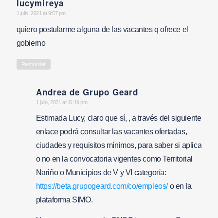
lucymireya
says:
1 julio, 2021 at 9:57 pm
quiero postularme alguna de las vacantes q ofrece el
gobierno
Responder
Andrea de Grupo Geard
says:
1 julio, 2021 at 11:19 pm
Estimada Lucy, claro que sí, , a través del siguiente
enlace podrá consultar las vacantes ofertadas,
ciudades y requisitos mínimos, para saber si aplica
o no en la convocatoria vigentes como Territorial
Nariño o Municipios de V y VI categoría:
https://beta.grupogeard.com/co/empleos/
o en la
plataforma SIMO.