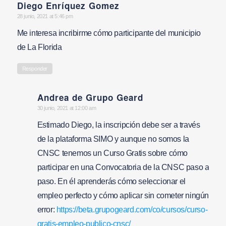
Diego Enríquez Gomez
says:
28 junio, 2021 at 5:46 pm
Me interesa incribirme cómo participante del municipio
de La Florida
Responder
Andrea de Grupo Geard
says:
30 junio, 2021 at 12:00 am
Estimado Diego, la inscripción debe ser a través
de la plataforma SIMO y aunque no somos la
CNSC tenemos un Curso Gratis sobre cómo
participar en una Convocatoria de la CNSC paso a
paso. En él aprenderás cómo seleccionar el
empleo perfecto y cómo aplicar sin cometer ningún
error:
https://beta.grupogeard.com/co/cursos/curso-
gratis-empleo-publico-cnsc/