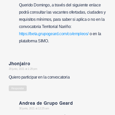
Querido Domingo, a través del siguiente enlace
podrá consultar las vacantes ofertadas, ciudades y
requisitos mínimos, para saber si aplica o no en la
convocatoria Territorial Nariño:
https://beta.grupogeard.com/co/empleos/
o en la
plataforma SIMO.
Jhonjairo
says:
29 junio, 2021 at 1:29 pm
Quiero participar en la convocatoria
Responder
Andrea de Grupo Geard
says:
30 junio, 2021 at 12:25 am