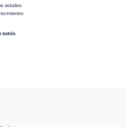
us estudios
onocimientos
e botón.