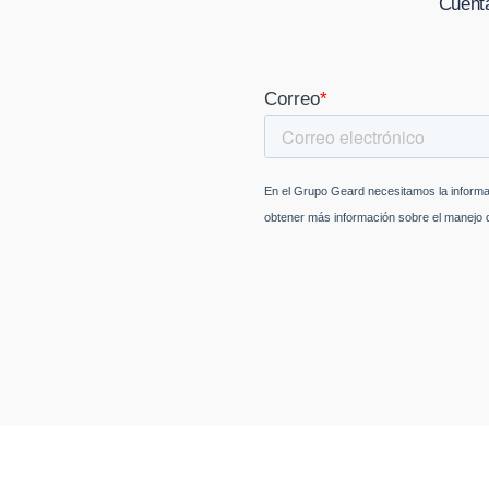
Cuénta