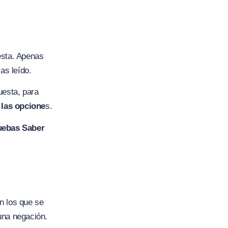
esta. Apenas
as leído.
uesta, para
 las opcione
s.
uebas Saber
n los que se
una negación.