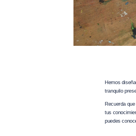
Hemos diseñad
tranquilo pres
Recuerda que n
tus conocimien
puedes conoce