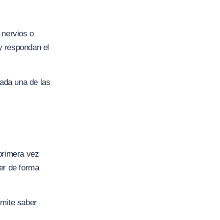
 nervios o
y respondan el
cada una de las
primera vez
er de forma
rmite saber