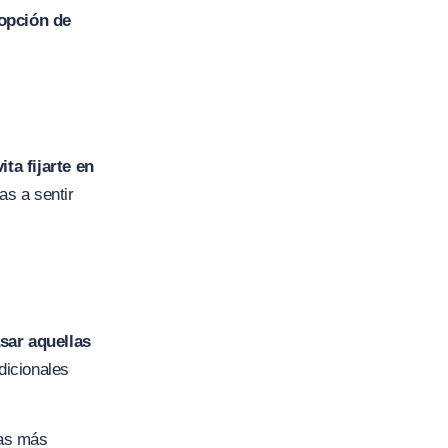
 opción de
ita fijarte en
as a sentir
asar aquellas
dicionales
tas más