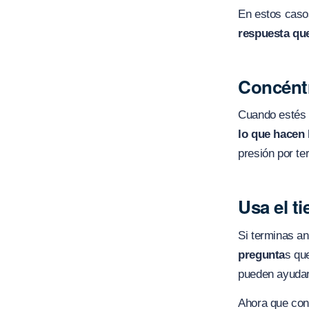
En estos caso
respuesta qu
Concéntr
Cuando estés r
lo que hacen
presión por te
Usa el t
Si terminas an
pregunta
s qu
pueden ayudart
Ahora que con