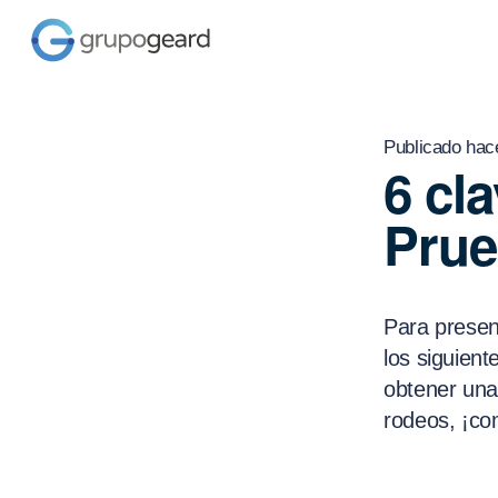
Publicado hac
6 cl
Prue
Para presen
los siguient
obtener una 
rodeos, ¡c