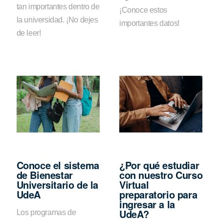
tan importantes dentro de
¡Conoce estos
la universidad. ¡No dejes
importantes datos!
de leer!
Conoce el sistema
¿Por qué estudiar
de Bienestar
con nuestro Curso
Universitario de la
Virtual
UdeA
preparatorio para
ingresar a la
UdeA?
Los programas de