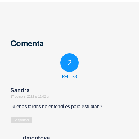
Comenta
2
REPLIES
Sandra
says:
17 octubre, 2022 at 12:02 pm
Buenas tardes no entendí es para estudiar ?
Responder
dmontoya