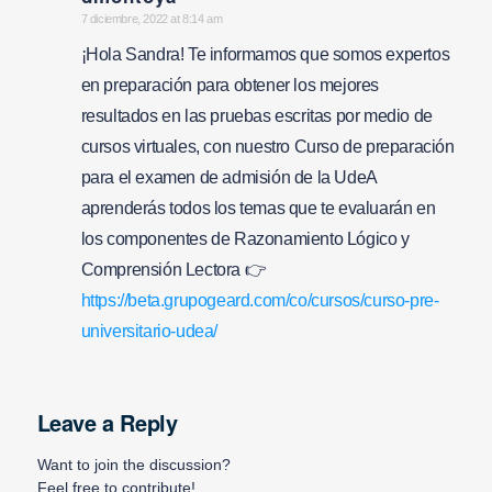
says:
7 diciembre, 2022 at 8:14 am
¡Hola Sandra! Te informamos que somos expertos
en preparación para obtener los mejores
resultados en las pruebas escritas por medio de
cursos virtuales, con nuestro Curso de preparación
para el examen de admisión de la UdeA
aprenderás todos los temas que te evaluarán en
los componentes de Razonamiento Lógico y
Comprensión Lectora 👉
https://beta.grupogeard.com/co/cursos/curso-pre-
universitario-udea/
Leave a Reply
Want to join the discussion?
Feel free to contribute!