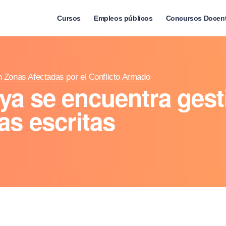
Cursos
Empleos públicos
Concursos Docen
 Zonas Afectadas por el Conflicto Armado
ya se encuentra ges
as escritas