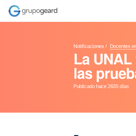
Notificaciones
/
Docentes en
La UNAL 
las prueb
Publicado hace 2635 días