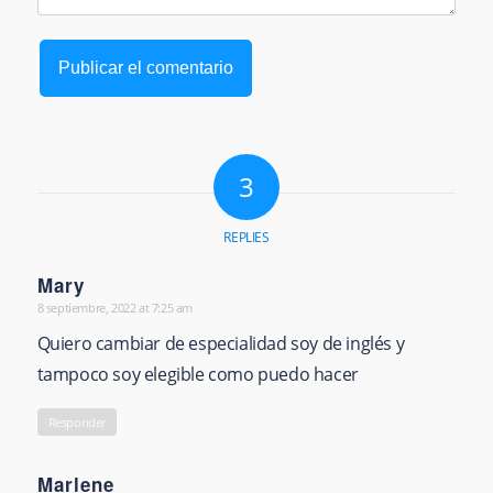
3
REPLIES
Mary
8 septiembre, 2022 at 7:25 am
says:
Quiero cambiar de especialidad soy de inglés y
tampoco soy elegible como puedo hacer
Responder
Marlene