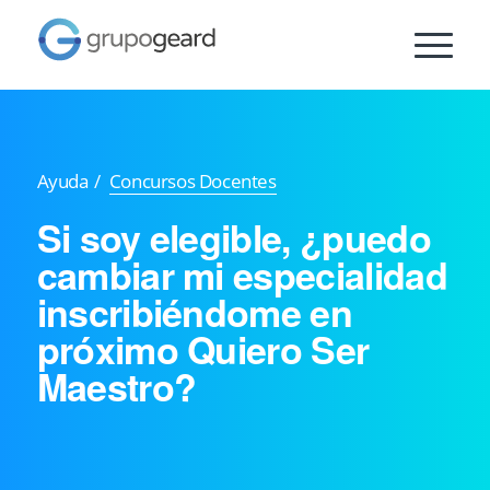
Ayuda
/
Concursos Docentes
Si soy elegible, ¿puedo
cambiar mi especialidad
inscribiéndome en
próximo Quiero Ser
Maestro?