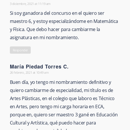
3 diciembre, 2021 at 11:19 am
says:
Si soy ganadora del concurso en el quiero ser
maestro 6, y estoy especializándome en Matemática
y Física. Que debo hacer para cambiarme la
asignatura en mi nombramiento.
Responder
María Piedad Torres C.
26 febrero, 2021 at 10:49 am
says:
Buen día, yo tengo mi nombramiento definitivo y
quiero cambiarme de especialidad, mi título es de
Artes Plásticas, en el colegio que laboro es Técnico
en Artes, pero tengo mi carga horaria en ECA,
porque en, quiero ser maestro 3 gané en Educación
Cultural y Artística, qué puedo hacer para