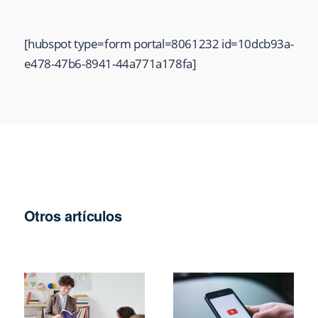
[hubspot type=form portal=8061232 id=10dcb93a-
e478-47b6-8941-44a771a178fa]
Otros artículos