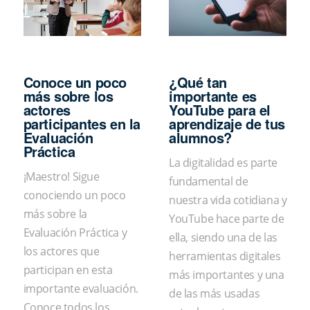
Conoce un poco
¿Qué tan
más sobre los
importante es
actores
YouTube para el
participantes en la
aprendizaje de tus
Evaluación
alumnos?
Práctica
La digitalidad es parte
¡Maestro! Sigue
fundamental de
conociendo un poco
nuestra vida cotidiana y
más sobre la
YouTube hace parte de
Evaluación Práctica y
ella, siendo una de las
los actores que
herramientas digitales
participan en esta
más importantes y una
importante evaluación.
de las más usadas
Conoce todos los