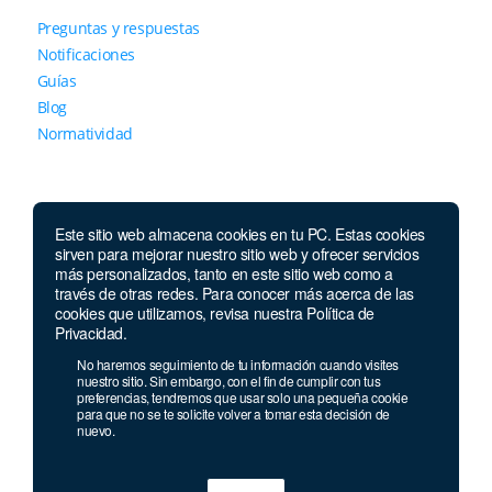
Preguntas y respuestas
Notificaciones
Guías
Blog
Normatividad
Este sitio web almacena cookies en tu PC. Estas cookies
sirven para mejorar nuestro sitio web y ofrecer servicios
más personalizados, tanto en este sitio web como a
través de otras redes. Para conocer más acerca de las
Contáctanos
cookies que utilizamos, revisa nuestra Política de
Privacidad.
Lunes a jueves de 7 a.m.
a 5:30 p.m. Viernes de
No haremos seguimiento de tu información cuando visites
7 a.m. a 5 p.m. Sábados de 8 a.m. a 2 p.m.
nuestro sitio. Sin embargo, con el fin de cumplir con tus
preferencias, tendremos que usar solo una pequeña cookie
Whatsapp:
+593 985 202 129
para que no se te solicite volver a tomar esta decisión de
nuevo.