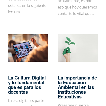
actualmente, es por
detalles en la siguiente
eso que hoy queremos
lectura.
contarte lo vital que...
La Cultura Digital
La importancia de
y lo fundamental
la Educación
que es para los
Ambiental en las
docentes
Instituciones
Educativas
La era digital es parte
Preservar nuestra