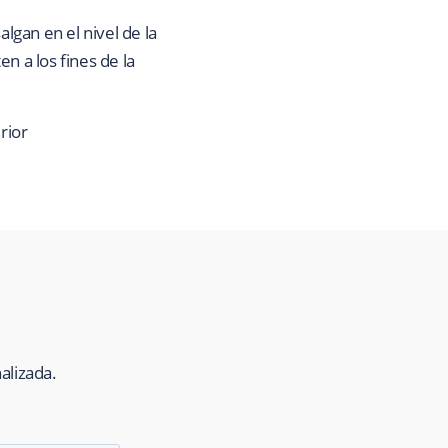
gan en el nivel de la
n a los fines de la
rior
alizada.