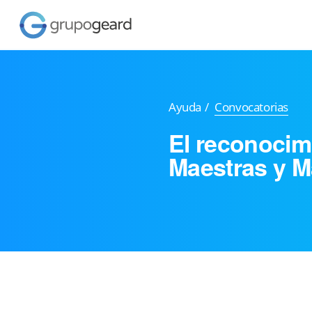
Ayuda
/
Convocatorias
El reconocim
Maestras y M