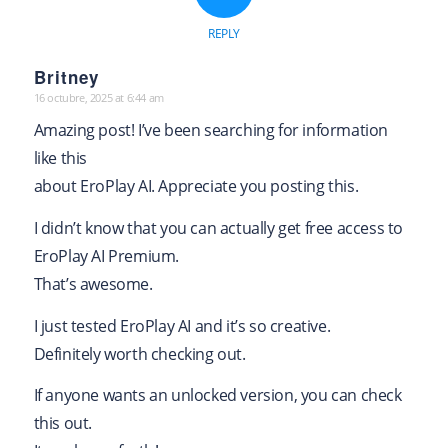
REPLY
Britney
16 octubre, 2025 at 6:44 am
says:
Amazing post! I’ve been searching for information
like this
about EroPlay AI. Appreciate you posting this.
I didn’t know that you can actually get free access to
EroPlay AI Premium.
That’s awesome.
I just tested EroPlay AI and it’s so creative.
Definitely worth checking out.
If anyone wants an unlocked version, you can check
this out.