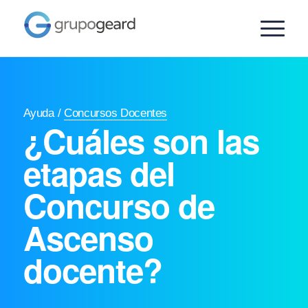
Ayuda
/
Concursos Docentes
¿Cuáles son las
etapas del
Concurso de
Ascenso
docente?