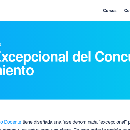
Cursos
Co
s
Excepcional del Conc
iento
o Docente
tiene diseñada una fase denominada “excepcional” p