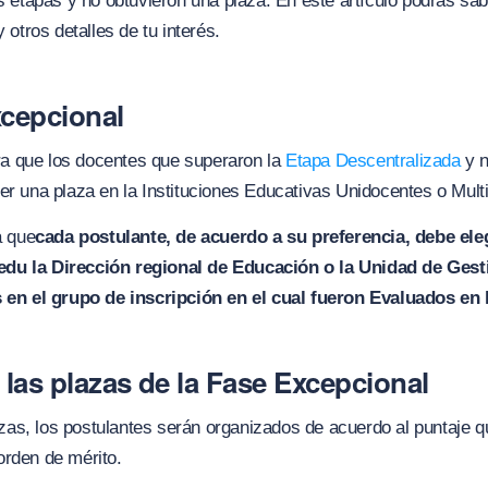
 etapas y no obtuvieron una plaza. En este artículo podrás sabe
 otros detalles de tu interés.
xcepcional
ra que los docentes que superaron la
Etapa Descentralizada
y n
r una plaza en la Instituciones Educativas Unidocentes o Mult
a que
cada postulante, de acuerdo a su preferencia, debe eleg
inedu la Dirección regional de Educación o la Unidad de Ges
 en el grupo de inscripción en el cual fueron Evaluados en
las plazas de la Fase Excepcional
zas, l
os postulantes serán organizados de acuerdo al puntaje 
 orden de mérito.