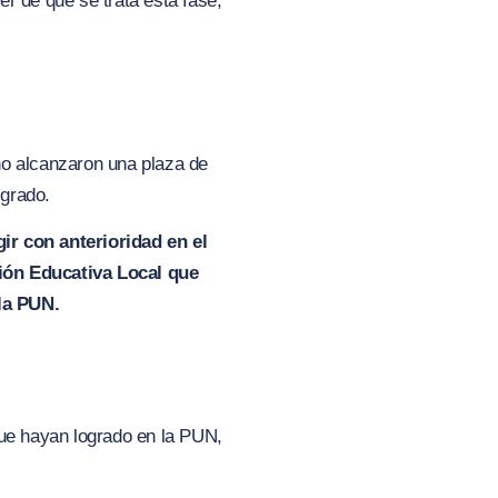
r de qué se trata esta fase,
o alcanzaron una plaza de
igrado.
ir con anterioridad en el
tión Educativa Local que
 la PUN.
que hayan logrado en la PUN,