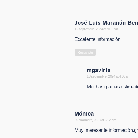
José Luis Marañón Ben
says:
12 septiembre, 2024 at 9:01 pm
Excelente información
Responder
mgaviria
says:
13 septiembre, 2024 at 4:03 pm
Muchas gracias estimado 
Mónica
says:
29 diciembre, 2023 at 6:12 pm
Muy interesante información,g