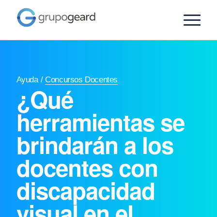
Ayuda
/
Concursos Docentes
¿Qué
herramientas se
brindarán a los
docentes con
discapacidad
visual en el