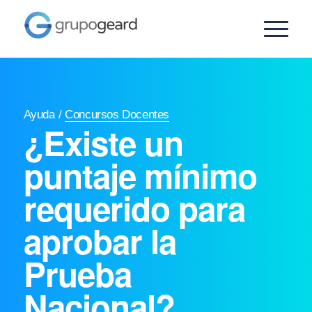
Ayuda
/
Concursos Docentes
¿Existe un
puntaje mínimo
requerido para
aprobar la
Prueba
Nacional?