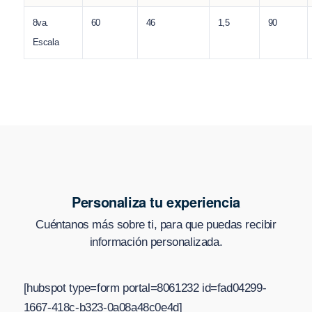
8va.
60
46
1,5
90
Escala
Personaliza tu experiencia
Cuéntanos más sobre ti, para que puedas recibir
información personalizada.
[hubspot type=form portal=8061232 id=fad04299-
1667-418c-b323-0a08a48c0e4d]