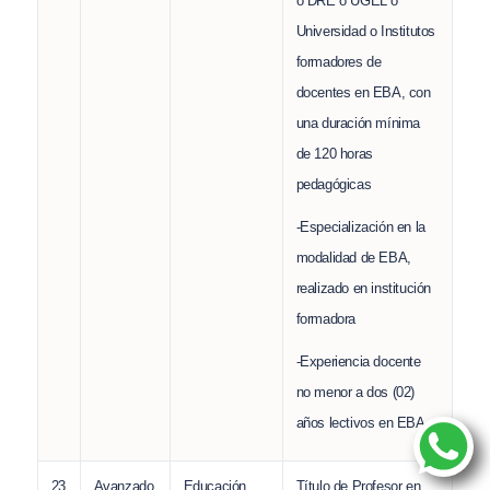
o DRE o UGEL o
Universidad o Institutos
formadores de
docentes en EBA, con
una duración mínima
de 120 horas
pedagógicas
-Especialización en la
modalidad de EBA,
realizado en institución
formadora
-Experiencia docente
no menor a dos (02)
años lectivos en EBA.
23
Avanzado
Educación
Título de Profesor en