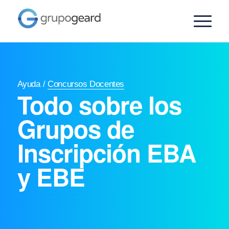
Ayuda
/
Concursos Docentes
Todo sobre los
Grupos de
Inscripción EBA
y EBE