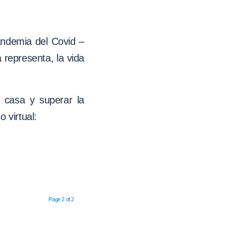
andemia del Covid –
 representa, la vida
 casa y superar la
virtual:
Page 2 of 2