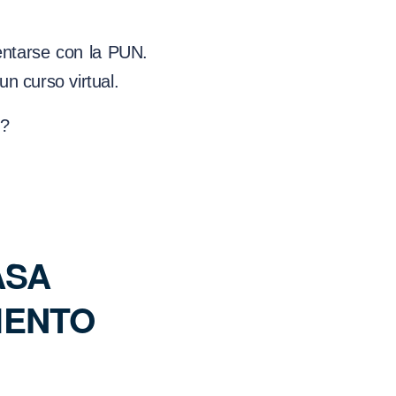
entarse con la PUN.
n curso virtual.
o?
ASA
IENTO