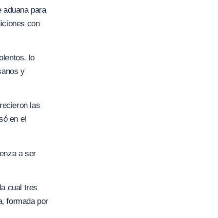
de aduana para
diciones con
lentos, lo
esanos y
recieron las
só en el
ienza a ser
a cual tres
a, formada por