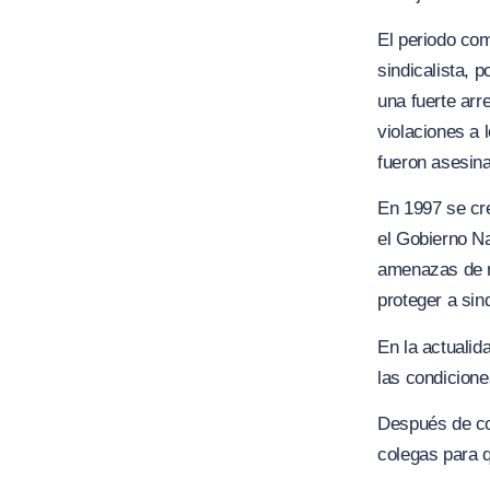
El periodo com
sindicalista, 
una fuerte arr
violaciones a 
fueron asesina
En 1997 se cre
el Gobierno N
amenazas de m
proteger a si
En la actualid
las condicione
Después de co
colegas para 