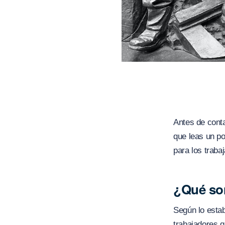
Antes de conta
que leas un p
para los traba
¿Qué son
Según lo estab
trabajadores q