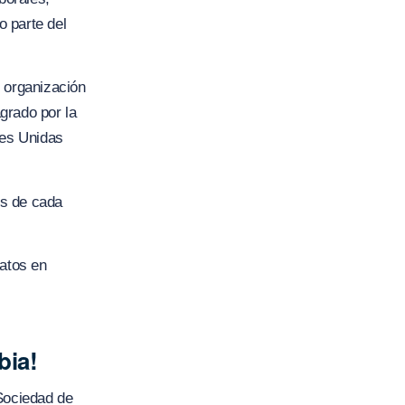
 parte del
 organización
agrado por la
nes Unidas
es de cada
catos en
bia!
 Sociedad de