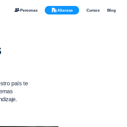
Personas
Alianzas
Cursos
Blog
s
estro país te
temas
ndizaje.