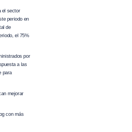
 el sector
ste periodo en
tal de
eriodo, el 75%
ministrados por
spuesta a las
e para
can mejorar
log con más