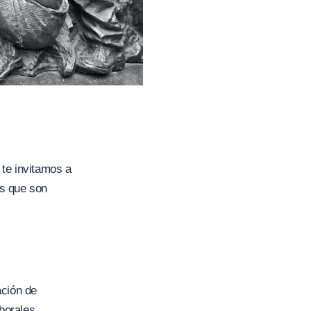
 te invitamos a
es que son
ación de
borales,