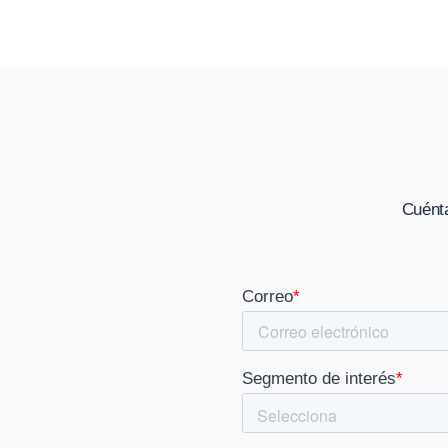
Cuénta