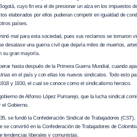
ogotá, cuyo fin era el de presionar un alza en los impuestos 
tos elaborados por ellos pudieran competir en igualdad de con
 otros países.
minó mal para esta sociedad, pues sus reclamos se tornaron vio
se desatase una guerra civil que dejaría miles de muertos, art
 su gran mayoría.
perar hasta después de la Primera Guerra Mundial, cuando apa
trias en el país y con ellas los nuevos sindicatos. Todo esto pa
1918 y 1930, el cual se conoce como el sindicalismo heroico.
gobierno de Alfonso López Pumarejo, que la lucha sindical com
 el Gobierno.
35, se fundó la Confederación Sindical de Trabajadores (CST), l
e se convirtió en la Confederación de Trabajadores de Colombi
e tendencias liberales y comunistas.