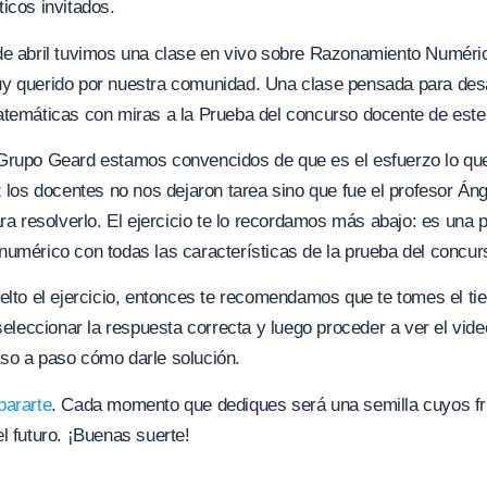
icos invitados.
de abril tuvimos una clase en vivo sobre Razonamiento Numéri
y querido por nuestra comunidad. Una clase pensada para desa
atemáticas con miras a la Prueba del concurso docente de este
Grupo Geard estamos convencidos de que es el esfuerzo lo que
z los docentes no nos dejaron tarea sino que fue el profesor Áng
ara resolverlo. El ejercicio te lo recordamos más abajo: es una 
umérico con todas las características de la prueba del concur
elto el ejercicio, entonces te recomendamos que te tomes el t
 seleccionar la respuesta correcta y luego proceder a ver el vid
so a paso cómo darle solución.
pararte
. Cada momento que dediques será una semilla cuyos fr
l futuro. ¡Buenas suerte!