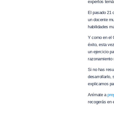
expertos temát
El pasado 21 
un docente mu
habilidades m
Y como en el 
éxito, esta ve
un ejercicio p
razonamiento n
Si no has resu
desarrollarlo,
explicamos pa
Anímate a
pre
recogerás en e