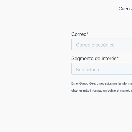
Cuénta