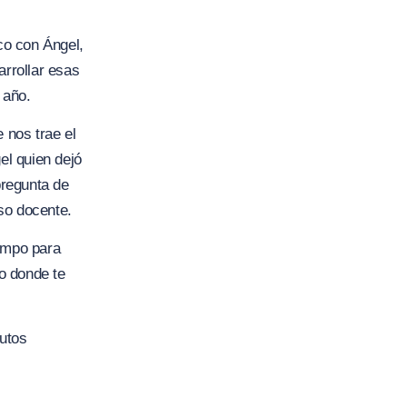
co con Ángel,
rrollar esas
 año.
 nos trae el
el quien dejó
pregunta de
so docente.
iempo para
eo donde te
utos