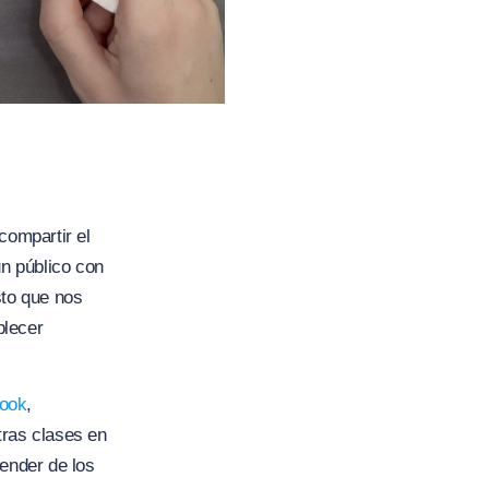
ompartir el
n público con
sto que nos
blecer
ook
,
tras clases en
ender de los