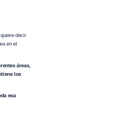
 quiere decir
ea en el
rentes áreas,
ntiene los
oda esa