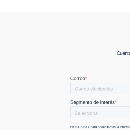
Cuénta