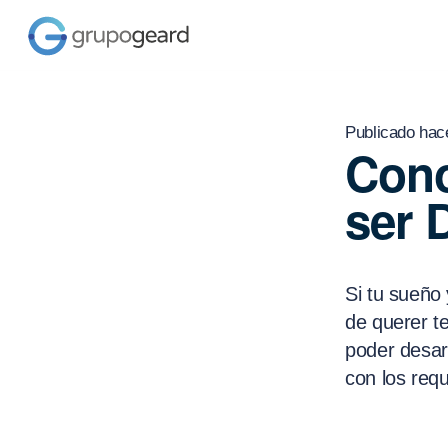
Publicado hac
Cono
ser 
Si tu sueño
de querer t
poder desarr
con los req