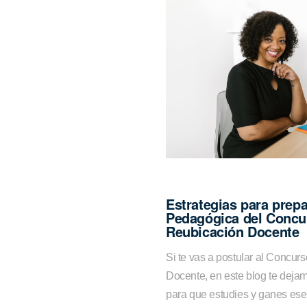
Estrategias para prepa
Pedagógica del Concu
Reubicación Docente
Si te vas a postular al Concu
Docente, en este blog te deja
para que estudies y ganes ese