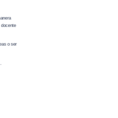
manera
r docente
eas o ser
.