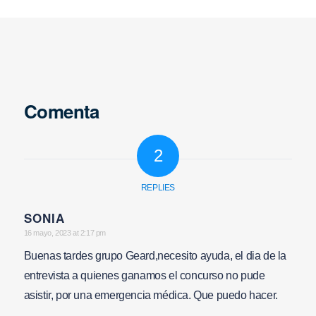
Comenta
2
REPLIES
SONIA
says:
16 mayo, 2023 at 2:17 pm
Buenas tardes grupo Geard,necesito ayuda, el dia de la
entrevista a quienes ganamos el concurso no pude
asistir, por una emergencia médica. Que puedo hacer.