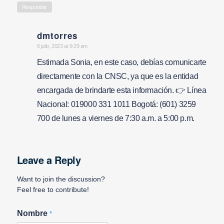
Responder
dmtorres
says:
6 julio, 2023 at 9:29 am
Estimada Sonia, en este caso, debías comunicarte
directamente con la CNSC, ya que es la entidad
encargada de brindarte esta información. 👉 Línea
Nacional: 019000 331 1011 Bogotá: (601) 3259
700 de lunes a viernes de 7:30 a.m. a 5:00 p.m.
Leave a Reply
Want to join the discussion?
Feel free to contribute!
Nombre
*