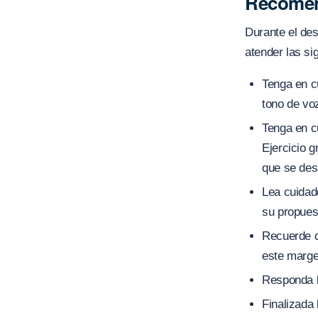
Recomen
Durante el des
atender las s
Tenga en cu
tono de voz
Tenga en cu
Ejercicio g
que se desa
Lea cuidado
su propues
Recuerde q
este marge
Responda l
Finalizada 