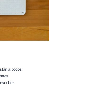
están a pocos
datos
descubre