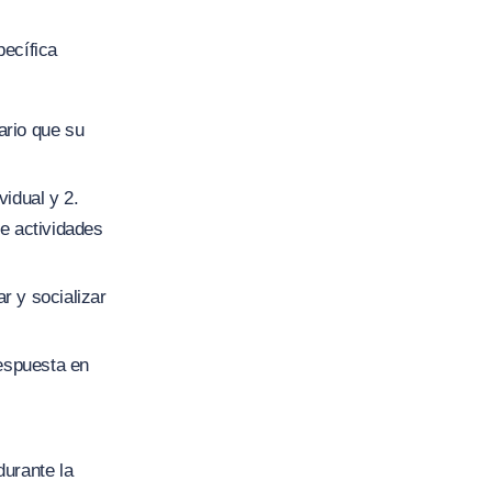
pecífica
ario que su
vidual y 2.
de actividades
r y socializar
respuesta en
durante la