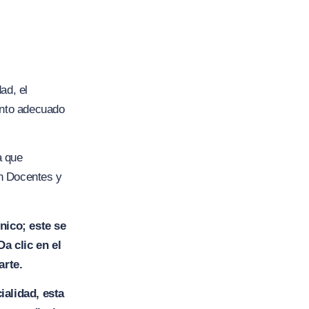
ad, el
ento adecuado
a que
ón Docentes y
ico; este se
a clic en el
arte.
ialidad, esta