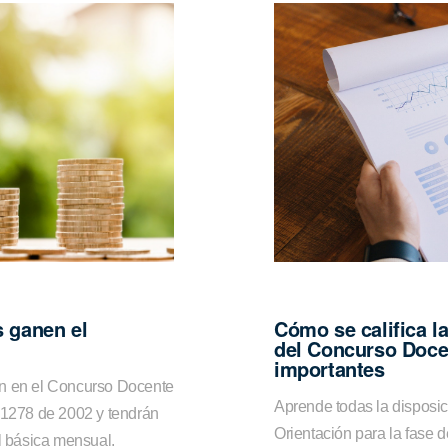
s ganen el
Cómo se califica l
del Concurso Doce
importantes
án en el Concurso Docente
Aprende todas la disposic
o 1278 de 2002 y tendrán
Orientación para la fase 
al básica mensual.