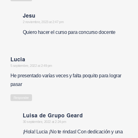
Jesu
says:
2 noviembre, 2023 at 2:47 pm
Quiero hacer el curso para concurso docente
Lucia
says:
5 septiembre, 2022 at 2:49 pm
He presentado varías veces y falta poquito para lograr
pasar
Responder
Luisa de Grupo Geard
says:
30 septiembre, 2022 at 2:24 pm
¡Hola! Lucia ¡No te rindas! Con dedicación y una