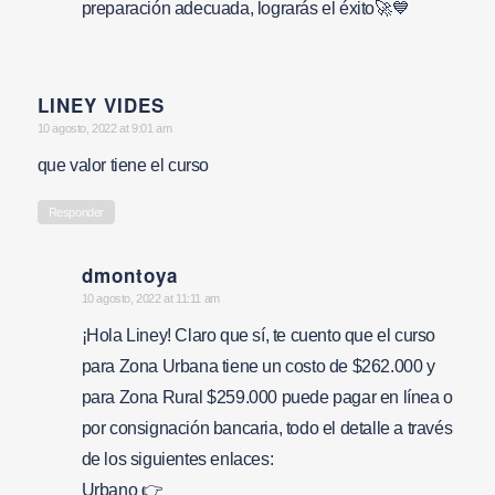
preparación adecuada, lograrás el éxito🚀💙
LINEY VIDES
says:
10 agosto, 2022 at 9:01 am
que valor tiene el curso
Responder
dmontoya
says:
10 agosto, 2022 at 11:11 am
¡Hola Liney! Claro que sí, te cuento que el curso
para Zona Urbana tiene un costo de $262.000 y
para Zona Rural $259.000 puede pagar en línea o
por consignación bancaria, todo el detalle a través
de los siguientes enlaces:
Urbano 👉