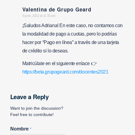
Valentina de Grupo Geard
says:
9 junio, 2022 at 11:33 am
¡Saludos Adriana! En este caso, no contamos con
la modalidad de pago a cuotas, pero lo podrías
hacer por “Pago en línea” a través de una tarjeta
de crédito si lo deseas.
Matricúlate en el siguiente enlace 👉
https://beta.grupogeard.com/docentes2021
Leave a Reply
Want to join the discussion?
Feel free to contribute!
Nombre
*