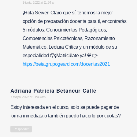
says:
9 junio, 2022 at 11:34 am
¡Hola Seiver! Claro que sí, tenemos la mejor
opción de preparación docente para ti, encontrarás
5 módulos; Conocimientos Pedagógicos,
Competencias Psicotécnicas, Razonamiento
Matemático, Lectura Critica y un módulo de su
especialidad 🧐¡Matricúlate ya! 💙👉
https://beta.grupogeard.com/docentes2021
Adriana Patricia Betancur Calle
says:
7 mayo, 2022 at 11:43 am
Estoy interesada en el curso, solo se puede pagar de
forma inmediata o también puedo hacerlo por cuotas?
Responder