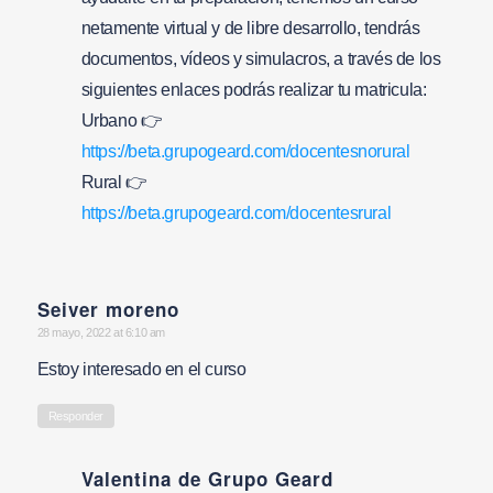
netamente virtual y de libre desarrollo, tendrás
documentos, vídeos y simulacros, a través de los
siguientes enlaces podrás realizar tu matricula:
Urbano 👉
https://beta.grupogeard.com/docentesnorural
Rural 👉
https://beta.grupogeard.com/docentesrural
Seiver moreno
says:
28 mayo, 2022 at 6:10 am
Estoy interesado en el curso
Responder
Valentina de Grupo Geard