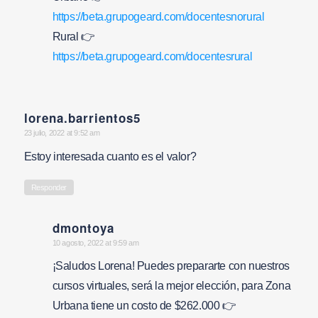
https://beta.grupogeard.com/docentesnorural
Rural 👉
https://beta.grupogeard.com/docentesrural
lorena.barrientos5
says:
23 julio, 2022 at 9:52 am
Estoy interesada cuanto es el valor?
Responder
dmontoya
says:
10 agosto, 2022 at 9:59 am
¡Saludos Lorena! Puedes prepararte con nuestros
cursos virtuales, será la mejor elección, para Zona
Urbana tiene un costo de $262.000 👉