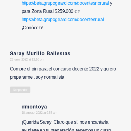
https://beta.grupogeard.com/docentesnorural
y
para Zona Rural $259.000 👉
https://beta.grupogeard.com/docentesrural
¡Conócelo!
Saray Murillo Ballestas
says:
23 junio, 2022 at 12:10 pm
Compre el pin para el concurso docente 2022 y quiero
prepararme , soy normalista
Responder
dmontoya
says:
10 agosto, 2022 at 9:55 am
¡Querida Saray! Claro que sí, nos encantaría
ayudarte en tu preparación, tenemos un curso