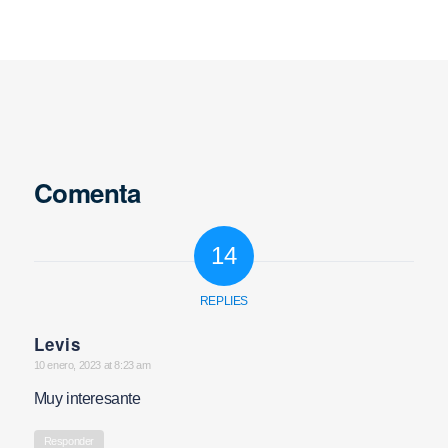
Comenta
14
REPLIES
Levis
says:
10 enero, 2023 at 8:23 am
Muy interesante
Responder