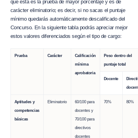
que esta es la prueba de mayor porcentaje y es de
carácter eliminatorio; es decir, si no sacas el puntaje
mínimo quedarás automáticamente descalificado del
Concurso. En la siguiente tabla podrás apreciar mejor
estos valores diferenciados según el tipo de cargo:
Prueba
Carácter
Calificación
Peso dentro del
mínima
puntaje total
aprobatoria
Docente
Direct
docen
Aptitudes y
Eliminatorio
60/100 para
70%
80%
competencias
docentes y
básicas
70/100 para
directivos
docentes