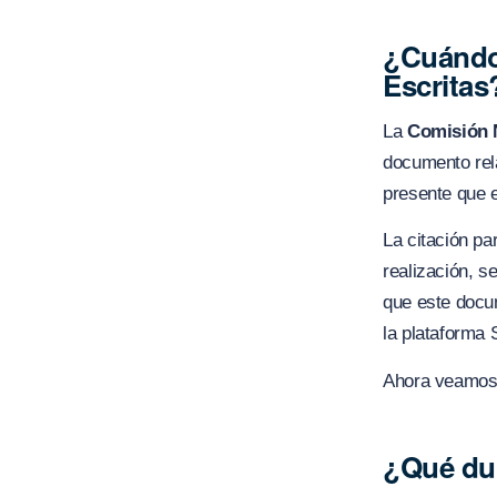
¿Cuándo 
Escritas
La
Comisión N
documento rela
presente que e
La citación par
realización, s
que este docum
la plataforma
Ahora veamos o
¿Qué dur