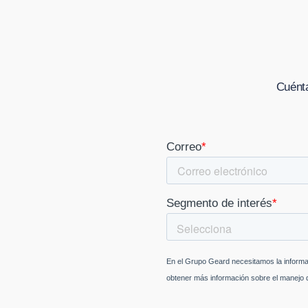
Cuénta