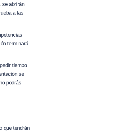
 se abrirán
prueba a las
mpetencias
ión terminará
 pedir tiempo
entación se
 no podrás
to que tendrán