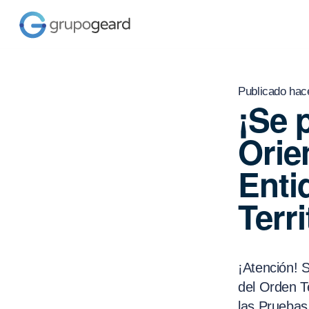
Publicado hac
¡Se 
Orie
Enti
Terri
¡Atención! S
del Orden T
las Pruebas