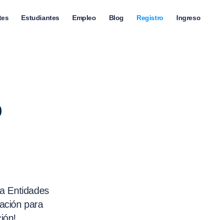
tes
Estudiantes
Empleo
Blog
Registro
Ingreso
o
ia Entidades
tación para
ión!