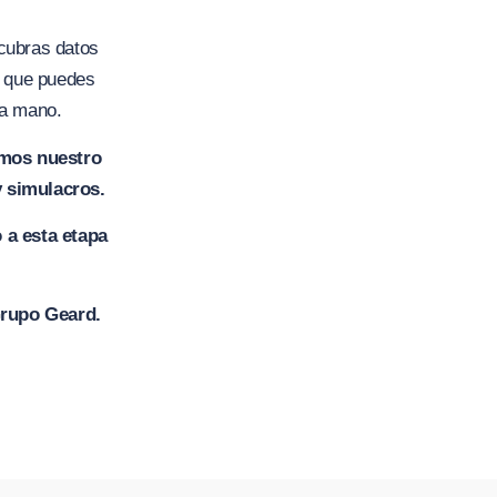
cubras datos
a que puedes
ra mano.
amos nuestro
y simulacros.
 a esta etapa
 Grupo Geard.