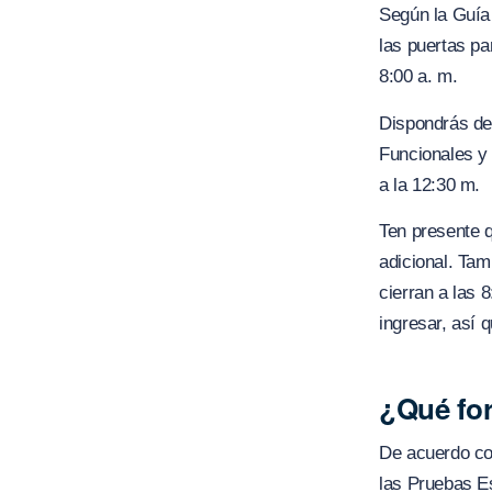
Según la Guía 
las puertas par
8:00 a. m.
Dispondrás de
Funcionales y
a la 12:30 m.
Ten presente q
adicional. Tam
cierran a las 
ingresar, así 
¿Qué for
De acuerdo con
las Pruebas Es