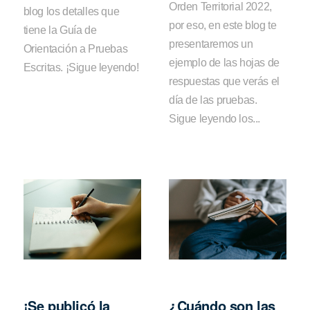
Orden Territorial 2022,
blog los detalles que
por eso, en este blog te
tiene la Guía de
presentaremos un
Orientación a Pruebas
ejemplo de las hojas de
Escritas. ¡Sigue leyendo!
respuestas que verás el
día de las pruebas.
Sigue leyendo los...
¡Se publicó la
¿Cuándo son las