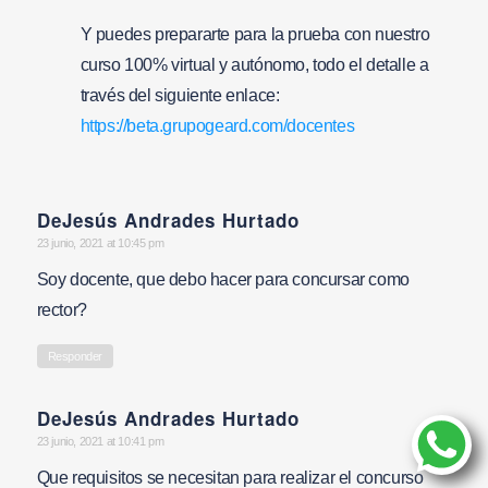
Y puedes prepararte para la prueba con nuestro
curso 100% virtual y autónomo, todo el detalle a
través del siguiente enlace:
https://beta.grupogeard.com/docentes
DeJesús Andrades Hurtado
says:
23 junio, 2021 at 10:45 pm
Soy docente, que debo hacer para concursar como
rector?
Responder
DeJesús Andrades Hurtado
says:
23 junio, 2021 at 10:41 pm
Que requisitos se necesitan para realizar el concurso