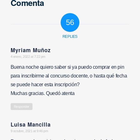
Comenta
56
REPLIES
Myriam Muñoz
says:
4 enero, 2022 at 7:22 pm
Buena noche quiero saber si ya puedo comprar en pin
para inscribirme al concurso docente, o hasta qué fecha
se puede hacer esta inscripción?
Muchas gracias. Quedó atenta
Responder
Luisa Mancilla
says:
9 octubre, 2021 at 9:46 pm