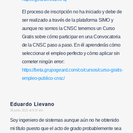
El proceso de inscripción no ha iniciado y debe de
ser realizado a través de la plataforma SIMO y
aunque no somos la CNSC tenemos un Curso
Gratis sobre cómo participar en una Convocatoria
de la CNSC paso a paso. En él aprenderás cómo
seleccionar el empleo perfecto y cómo aplicar sin
cometer ningún error:
https://beta.grupogeard.com/co/cursos/curso-gratis-
empleo-publico-cnsc/
Eduardo Lievano
says:
26 junio, 2021 at 9:37 am
Soy ingeniero de sistemas aunque aún no he obtenido
mi título puesto que el acto de grado probablemente sea