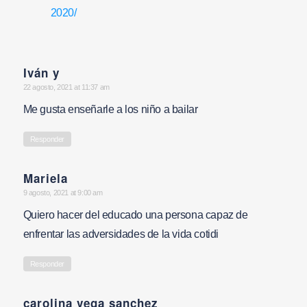
2020/
Iván y
says:
22 agosto, 2021 at 11:37 am
Me gusta enseñarle a los niño a bailar
Responder
Mariela
says:
9 agosto, 2021 at 9:00 am
Quiero hacer del educado una persona capaz de
enfrentar las adversidades de la vida cotidi
Responder
carolina vega sanchez