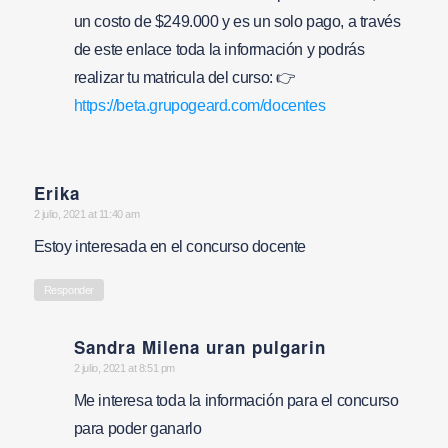
un costo de $249.000 y es un solo pago, a través
de este enlace toda la información y podrás
realizar tu matricula del curso: 👉
https://beta.grupogeard.com/docentes
Erika
says:
2 julio, 2021 at 11:40 am
Estoy interesada en el concurso docente
Responder
Sandra Milena uran pulgarin
says:
2 julio, 2021 at 8:51 pm
Me interesa toda la información para el concurso
para poder ganarlo