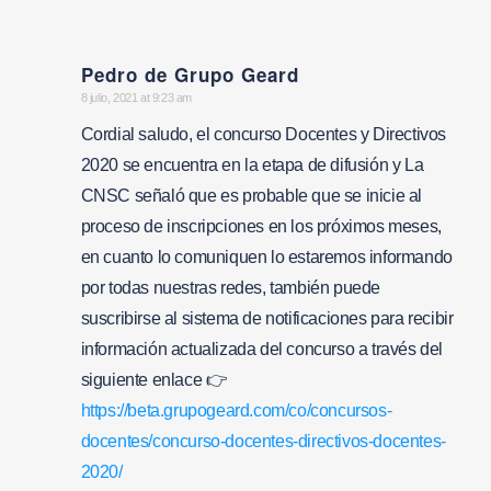
Pedro de Grupo Geard
says:
8 julio, 2021 at 9:23 am
Cordial saludo, el concurso Docentes y Directivos
2020 se encuentra en la etapa de difusión y La
CNSC señaló que es probable que se inicie al
proceso de inscripciones en los próximos meses,
en cuanto lo comuniquen lo estaremos informando
por todas nuestras redes, también puede
suscribirse al sistema de notificaciones para recibir
información actualizada del concurso a través del
siguiente enlace 👉
https://beta.grupogeard.com/co/concursos-
docentes/concurso-docentes-directivos-docentes-
2020/