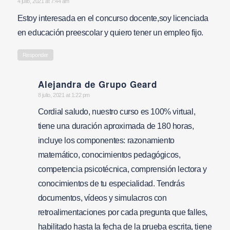
says:
4 julio, 2021 at 7:44 am
Estoy interesada en el concurso docente,soy licenciada
en educación preescolar y quiero tener un empleo fijo.
Responder
Alejandra de Grupo Geard
says:
8 julio, 2021 at 1:22 pm
Cordial saludo, nuestro curso es 100% virtual,
tiene una duración aproximada de 180 horas,
incluye los componentes: razonamiento
matemático, conocimientos pedagógicos,
competencia psicotécnica, comprensión lectora y
conocimientos de tu especialidad. Tendrás
documentos, vídeos y simulacros con
retroalimentaciones por cada pregunta que falles,
habilitado hasta la fecha de la prueba escrita, tiene