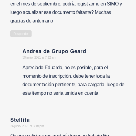
en el mes de septiembre, podría registrarme en SIMO y
luego actualizar ese documento faltante? Muchas
gracias de antemano
Responder
Andrea de Grupo Geard
says:
30 junio, 2021 at 7:12 am
Apreciado Eduardo, no es posible, para el
momento de inscripción, debe tener toda la
documentación pertinente, para cargarla, luego de
este tiempo no sería tenida en cuenta.
Stellita
says:
24 junio, 2021 at 3:18 pm
Quiero participar me gustaría tener un trabajo fijo