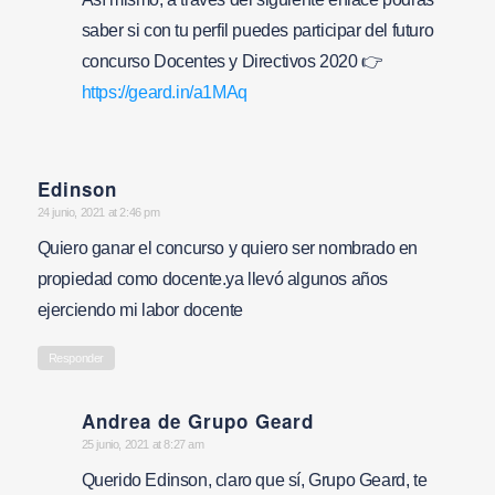
saber si con tu perfil puedes participar del futuro
concurso Docentes y Directivos 2020 👉
https://geard.in/a1MAq
Edinson
says:
24 junio, 2021 at 2:46 pm
Quiero ganar el concurso y quiero ser nombrado en
propiedad como docente.ya llevó algunos años
ejerciendo mi labor docente
Responder
Andrea de Grupo Geard
says:
25 junio, 2021 at 8:27 am
Querido Edinson, claro que sí, Grupo Geard, te