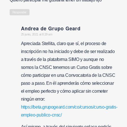
Responder
Andrea de Grupo Geard
says:
25 junio, 2021 at 8:29 am
Apreciada Stellita, claro que sí, el proceso de
inscripción no ha iniciado y debe de ser realizado
a través de la plataforma SIMO y aunque no
somos la CNSC tenemos un Curso Gratis sobre
cómo participar en una Convocatoria de la CNSC
paso a paso. En él aprenderás cómo seleccionar
el empleo perfecto y cómo aplicar sin cometer
ningún error:
https://beta.grupogeard.com/co/cursos/curso-gratis-
empleo-publico-cnsc/
Así mismo, a través del siguiente enlace podrás