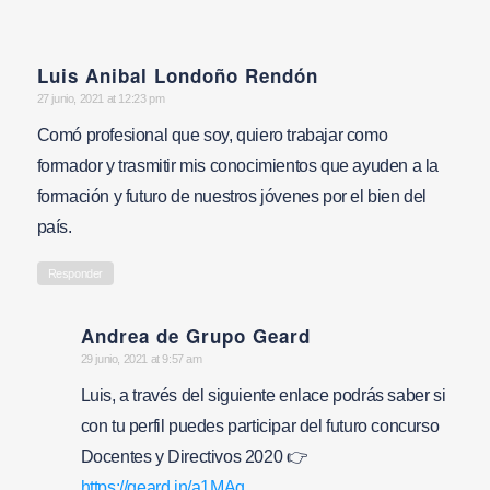
Luis Anibal Londoño Rendón
says:
27 junio, 2021 at 12:23 pm
Comó profesional que soy, quiero trabajar como
formador y trasmitir mis conocimientos que ayuden a la
formación y futuro de nuestros jóvenes por el bien del
país.
Responder
Andrea de Grupo Geard
says:
29 junio, 2021 at 9:57 am
Luis, a través del siguiente enlace podrás saber si
con tu perfil puedes participar del futuro concurso
Docentes y Directivos 2020 👉
https://geard.in/a1MAq