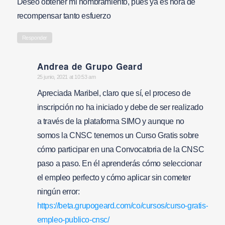
Deseo obtener mi nombramiento, pues ya es hora de
recompensar tanto esfuerzo
Responder
Andrea de Grupo Geard
says:
25 junio, 2021 at 10:53 am
Apreciada Maribel, claro que sí, el proceso de
inscripción no ha iniciado y debe de ser realizado
a través de la plataforma SIMO y aunque no
somos la CNSC tenemos un Curso Gratis sobre
cómo participar en una Convocatoria de la CNSC
paso a paso. En él aprenderás cómo seleccionar
el empleo perfecto y cómo aplicar sin cometer
ningún error:
https://beta.grupogeard.com/co/cursos/curso-gratis-
empleo-publico-cnsc/