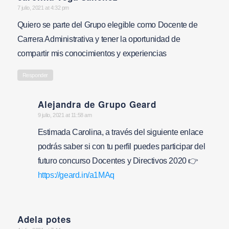
says:
7 julio, 2021 at 4:32 pm
Quiero se parte del Grupo elegible como Docente de
Carrera Administrativa y tener la oportunidad de
compartir mis conocimientos y experiencias
Responder
Alejandra de Grupo Geard
says:
9 julio, 2021 at 11:58 am
Estimada Carolina, a través del siguiente enlace
podrás saber si con tu perfil puedes participar del
futuro concurso Docentes y Directivos 2020 👉
https://geard.in/a1MAq
Adela potes