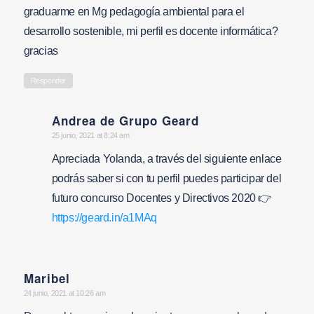
graduarme en Mg pedagogía ambiental para el
desarrollo sostenible, mi perfil es docente informática?
gracias
Responder
Andrea de Grupo Geard
says:
25 junio, 2021 at 8:24 am
Apreciada Yolanda, a través del siguiente enlace
podrás saber si con tu perfil puedes participar del
futuro concurso Docentes y Directivos 2020 👉
https://geard.in/a1MAq
Maribel
says:
24 junio, 2021 at 10:26 am