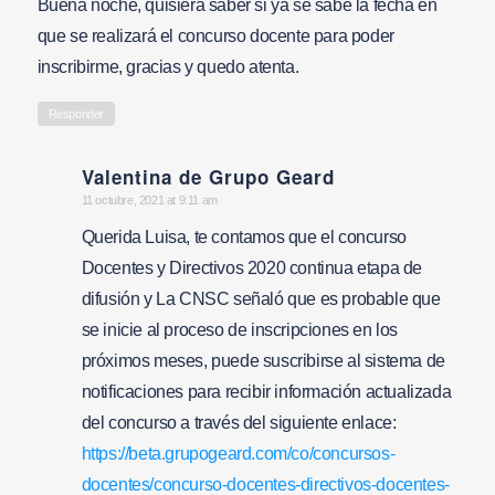
Buena noche, quisiera saber si ya se sabe la fecha en
que se realizará el concurso docente para poder
inscribirme, gracias y quedo atenta.
Responder
Valentina de Grupo Geard
says:
11 octubre, 2021 at 9:11 am
Querida Luisa, te contamos que el concurso
Docentes y Directivos 2020 continua etapa de
difusión y La CNSC señaló que es probable que
se inicie al proceso de inscripciones en los
próximos meses, puede suscribirse al sistema de
notificaciones para recibir información actualizada
del concurso a través del siguiente enlace:
https://beta.grupogeard.com/co/concursos-
docentes/concurso-docentes-directivos-docentes-