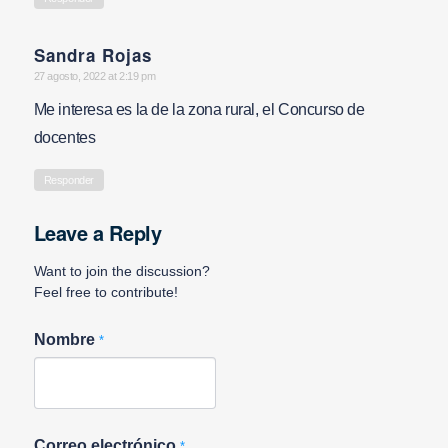
Sandra Rojas
says:
27 agosto, 2022 at 2:19 pm
Me interesa es la de la zona rural, el Concurso de
docentes
Responder
Leave a Reply
Want to join the discussion?
Feel free to contribute!
Nombre
*
Correo electrónico
*