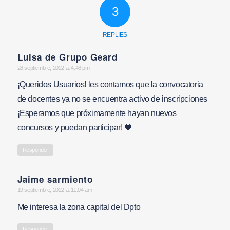
3
REPLIES
Luisa de Grupo Geard
says:
28 septiembre, 2022 at 4:48 pm
¡Queridos Usuarios! les contamos que la convocatoria
de docentes ya no se encuentra activo de inscripciones
¡Esperamos que próximamente hayan nuevos
concursos y puedan participar! 💙
Responder
Jaime sarmiento
says:
19 septiembre, 2022 at 11:04 am
Me interesa la zona capital del Dpto
Responder