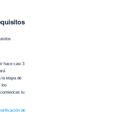
equisitos
isitos
ir hace casi 3
ará
 la etapa de
 los
 comiences tu
verificación de