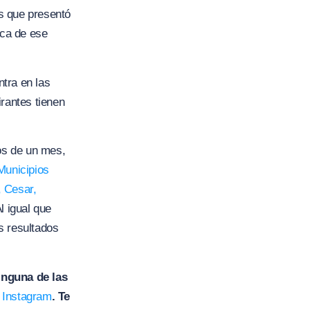
as que presentó
rca de ese
tra en las
irantes tienen
os de un mes,
Municipios
 Cesar,
l igual que
s resultados
inguna de las
e
Instagram
. Te