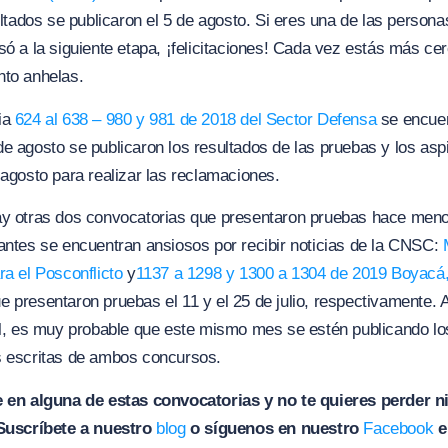
sultados se publicaron el 5 de agosto. Si eres una de las person
só a la siguiente etapa, ¡felicitaciones! Cada vez estás más ce
nto anhelas.
ia
624 al 638 – 980 y 981 de 2018 del Sector Defensa
se encuen
e agosto se publicaron los resultados de las pruebas y los asp
 agosto para realizar las reclamaciones.
ay otras dos convocatorias que presentaron pruebas hace men
antes se encuentran ansiosos por recibir noticias de la CNSC:
ra el Posconflicto
y
1137 a 1298 y 1300 a 1304 de 2019
Boyacá,
ue presentaron pruebas el 11 y el 25 de julio, respectivamente. A
al, es muy probable que este mismo mes se estén publicando lo
s escritas de ambos concursos.
e en alguna de estas convocatorias y no te quieres perder n
uscríbete a nuestro
blog
o síguenos en nuestro
Facebook