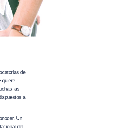
ocatorias de
e quiere
uchas las
dispuestos a
conocer. Un
acional del