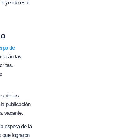
 leyendo este
do
rpo de
icarán las
critas.
e
es de los
 la publicación
na vacante.
la espera de la
s que lograron