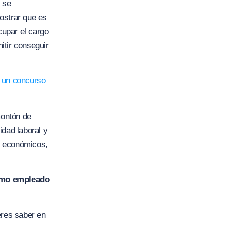
s se
ostrar que es
upar el cargo
mitir conseguir
e un concurso
montón de
idad laboral y
os económicos,
omo empleado
res saber en