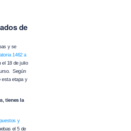
tados de
bas y se
toria 1462 a
el 18 de julio
curso.
Según
e esta etapa y
, tienes la
mpuestos y
uebas el 5 de