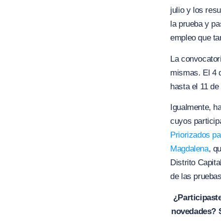
julio y los re
la prueba y pa
empleo que ta
La convocator
mismas. El 4 d
hasta el 11 de
Igualmente, h
cuyos particip
Priorizados pa
Magdalena
, q
Distrito Capit
de las prueba
¿Participast
novedades? S