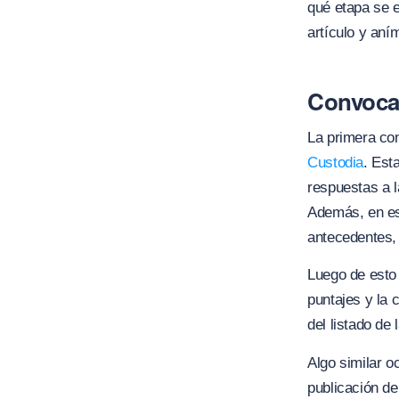
qué etapa se e
artículo y aní
Convocat
La primera co
Custodia
. Est
respuestas a l
Además, en est
antecedentes,
Luego de esto 
puntajes y la c
del listado de
Algo similar o
publicación de