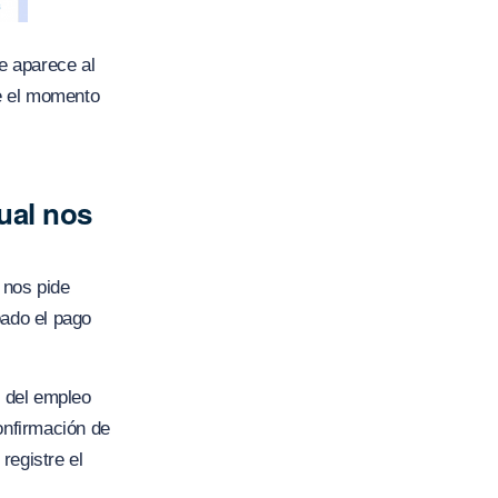
ue aparece al
e el momento
ual nos
 nos pide
bado el pago
n del empleo
onfirmación de
registre el