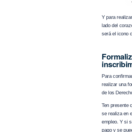
Y para realiza
lado del cora
será el icono 
Formaliz
inscribi
Para confirma
realizar una f
de los Derecho
Ten presente q
se realiza en
empleo. Y si s
pago y se pued