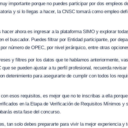
muy importante porque no puedes participar por dos empleos d
oria y si lo llegas a hacer, la CNSC tomará como empleo defini
 hacer ahora es ingresar a la plataforma SIMO y explorar toda
en el buscador. Puedes filtrar por Entidad participante, por dep
, por número de OPEC, por nivel jerárquico, entre otras opcione
reses y filtres por los datos que te hablamos anteriormente, va
e se pueden ajustar a tu perfil profesional, recuerda revisar
on detenimiento para asegurarte de cumplir con todos los requi
con esos requisitos, es mejor que no te inscribas a ella porque
rificados en la Etapa de Verificación de Requisitos Mínimos y s
obarás esta fase del concurso.
es, tan solo debes prepararte para vivir la mejor experiencia y t