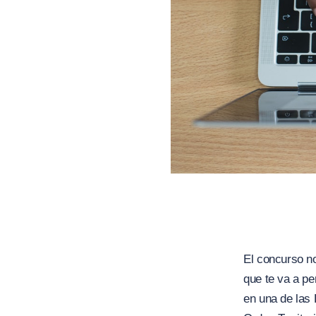
El concurso n
que te va a per
en una de las 