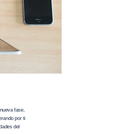
 nueva fase,
erando por ti
idades del