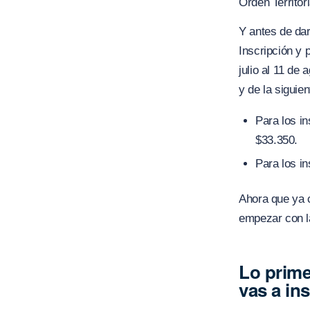
Orden Territori
Y antes de dar
Inscripción y 
julio al 11 de
y de la siguie
Para los in
$33.350.
Para los in
Ahora que ya 
empezar con l
Lo prime
vas a ins