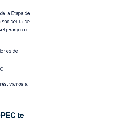
de la Etapa de
a son del 15 de
vel jerárquico
lor es de
00.
erés, vamos a
OPEC te