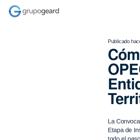
Publicado hac
Cómo
OPEC
Enti
Terri
La Convocat
Etapa de In
todo el paso